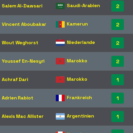
Saudi-Arabien
Salem Al-Dawsari
2
Kamerun
Vincent Aboubakar
2
Niederlande
Wout Weghorst
2
Marokko
Youssef En-Nesyri
2
Marokko
Achraf Dari
1
Frankreich
Adrien Rabiot
1
Argentinien
Alexis Mac Allister
1