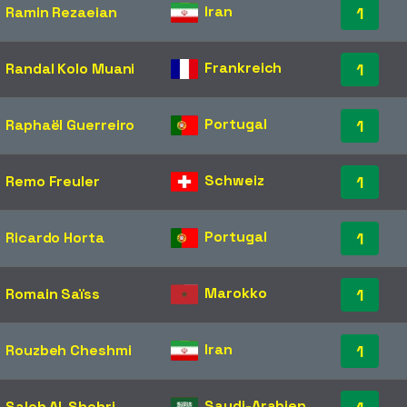
Iran
Ramin Rezaeian
1
Frankreich
Randal Kolo Muani
1
Portugal
Raphaël Guerreiro
1
Schweiz
Remo Freuler
1
Portugal
Ricardo Horta
1
Marokko
Romain Saïss
1
Iran
Rouzbeh Cheshmi
1
Saudi-Arabien
Saleh Al-Shehri