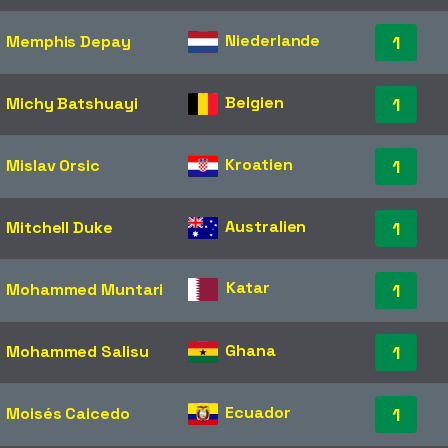
Niederlande
Memphis Depay
1
Belgien
Michy Batshuayi
1
Kroatien
Mislav Orsic
1
Australien
Mitchell Duke
1
Katar
Mohammed Muntari
1
Ghana
Mohammed Salisu
1
Ecuador
Moisés Caicedo
1