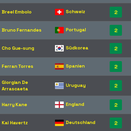
Schweiz
Breel Embolo
2
Portugal
Bruno Fernandes
2
Südkorea
Cho Gue-sung
2
Spanien
Ferran Torres
2
Giorgian De
Uruguay
2
Arrascaeta
England
Harry Kane
2
Deutschland
Kai Havertz
2