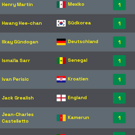
Mexiko
Henry Martín
1
Südkorea
Hwang Hee-chan
1
Deutschland
Ilkay Gündogan
1
Senegal
Ismaïla Sarr
1
Kroatien
Ivan Perisic
1
England
Jack Grealish
1
Jean-Charles
Kamerun
1
Castelletto