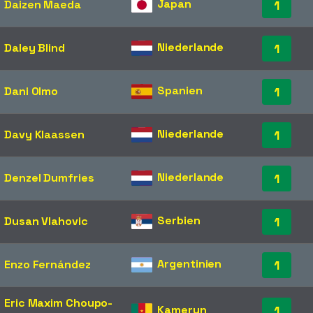
Japan
Daizen Maeda
1
Niederlande
Daley Blind
1
Spanien
Dani Olmo
1
Niederlande
Davy Klaassen
1
Niederlande
Denzel Dumfries
1
Serbien
Dusan Vlahovic
1
Argentinien
Enzo Fernández
1
Eric Maxim Choupo-
Kamerun
1