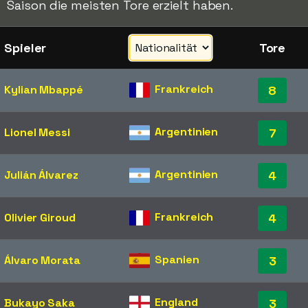
Saison die meisten Tore erzielt haben.
Spieler
Tore
Frankreich
Kylian Mbappé
8
Argentinien
Lionel Messi
7
Argentinien
Julián Álvarez
4
Frankreich
Olivier Giroud
4
Spanien
Álvaro Morata
3
England
Bukayo Saka
3