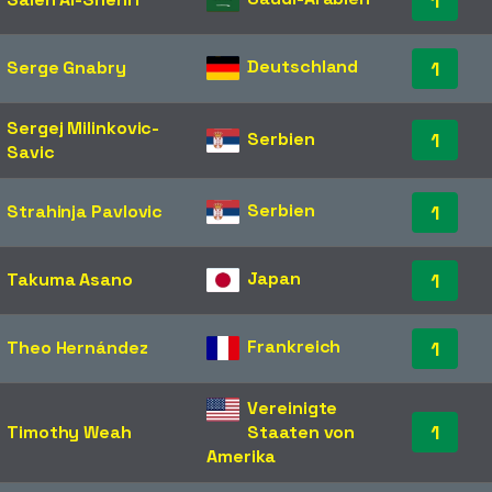
1
Deutschland
Serge Gnabry
1
Sergej Milinkovic-
Serbien
1
Savic
Serbien
Strahinja Pavlovic
1
Japan
Takuma Asano
1
Frankreich
Theo Hernández
1
Vereinigte
1
Timothy Weah
Staaten von
Amerika