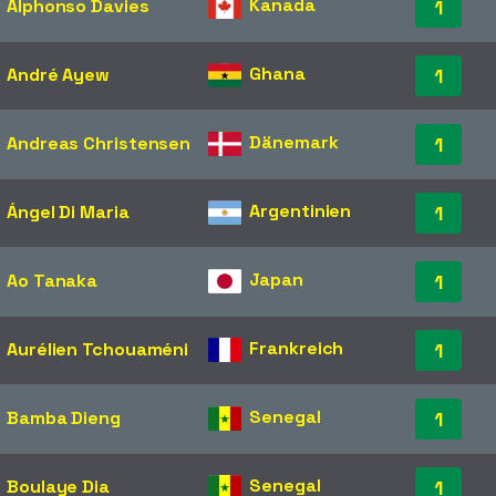
Kanada
Alphonso Davies
1
Ghana
André Ayew
1
Dänemark
Andreas Christensen
1
Argentinien
Ángel Di Maria
1
Japan
Ao Tanaka
1
Frankreich
Aurélien Tchouaméni
1
Senegal
Bamba Dieng
1
Senegal
Boulaye Dia
1