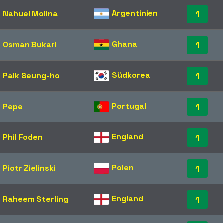
Argentinien
Nahuel Molina
1
Ghana
Osman Bukari
1
Südkorea
Paik Seung-ho
1
Portugal
Pepe
1
England
Phil Foden
1
Polen
Piotr Zielinski
1
England
Raheem Sterling
1