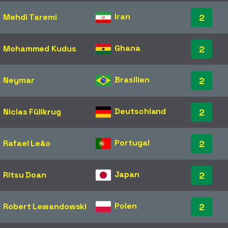
Iran
Mehdi Taremi
2
Ghana
Mohammed Kudus
2
Brasilien
Neymar
2
Deutschland
Niclas Füllkrug
2
Portugal
Rafael Leão
2
Japan
Ritsu Doan
2
Polen
Robert Lewandowski
2