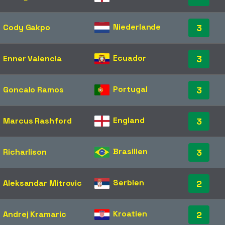
Niederlande
Cody Gakpo
3
Ecuador
Enner Valencia
3
Portugal
Goncalo Ramos
3
England
Marcus Rashford
3
Brasilien
Richarlison
3
Serbien
Aleksandar Mitrovic
2
Kroatien
Andrej Kramaric
2