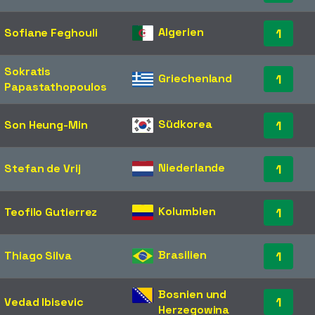
Algerien
Sofiane Feghouli
1
Sokratis
Griechenland
1
Papastathopoulos
Südkorea
Son Heung-Min
1
Niederlande
Stefan de Vrij
1
Kolumbien
Teofilo Gutierrez
1
Brasilien
Thiago Silva
1
Bosnien und
1
Vedad Ibisevic
Herzegowina