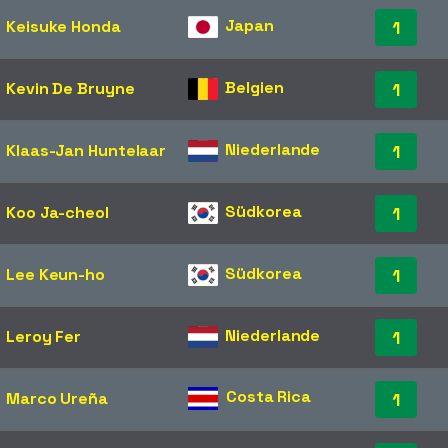
Japan
Keisuke Honda
1
Belgien
Kevin De Bruyne
1
Niederlande
Klaas-Jan Huntelaar
1
Südkorea
Koo Ja-cheol
1
Südkorea
Lee Keun-ho
1
Niederlande
Leroy Fer
1
Costa Rica
Marco Ureña
1