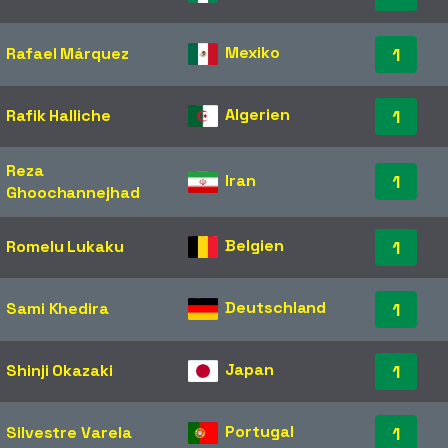
Mexiko
Rafael Márquez
1
Algerien
Rafik Halliche
1
Reza
Iran
1
Ghoochannejhad
Belgien
Romelu Lukaku
1
Deutschland
Sami Khedira
1
Japan
Shinji Okazaki
1
Portugal
Silvestre Varela
1