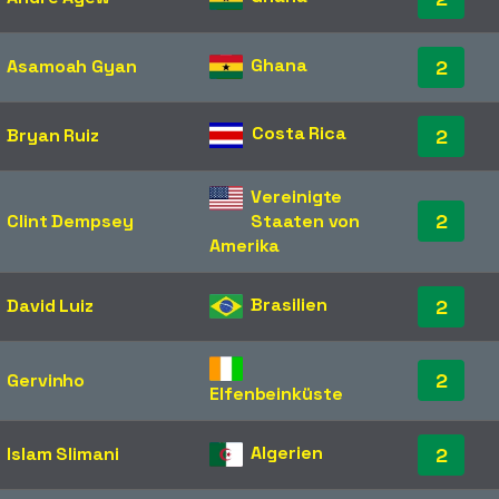
Ghana
Asamoah Gyan
2
Costa Rica
Bryan Ruiz
2
Vereinigte
2
Clint Dempsey
Staaten von
Amerika
Brasilien
David Luiz
2
2
Gervinho
Elfenbeinküste
Algerien
Islam Slimani
2