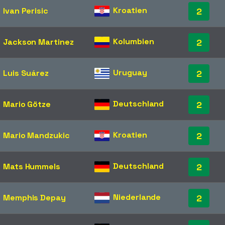
Kroatien
Ivan Perisic
2
Kolumbien
Jackson Martinez
2
Uruguay
Luis Suárez
2
Deutschland
Mario Götze
2
Kroatien
Mario Mandzukic
2
Deutschland
Mats Hummels
2
Niederlande
Memphis Depay
2