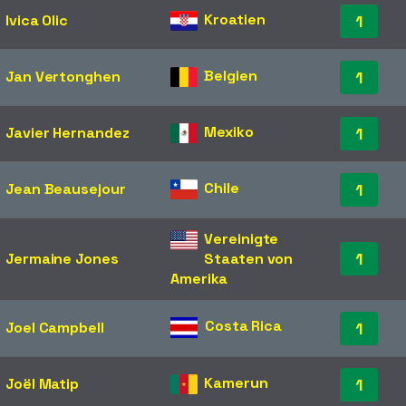
Kroatien
Ivica Olic
1
Belgien
Jan Vertonghen
1
Mexiko
Javier Hernandez
1
Chile
Jean Beausejour
1
Vereinigte
1
Jermaine Jones
Staaten von
Amerika
Costa Rica
Joel Campbell
1
Kamerun
Joël Matip
1