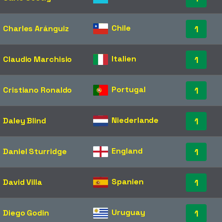
Chile
Charles Aránguiz
1
Italien
Claudio Marchisio
1
Portugal
Cristiano Ronaldo
1
Niederlande
Daley Blind
1
England
Daniel Sturridge
1
Spanien
David Villa
1
Uruguay
Diego Godin
1