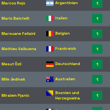
Argentinien
Marcos Rojo
1
Italien
Mario Balotelli
1
Belgien
Marouane Fellaini
1
Frankreich
Mathieu Valbuena
1
Deutschland
Mesut Özil
1
Australien
Mile Jedinak
1
Bosnien und
1
Miralem Pjanic
Herzegowina