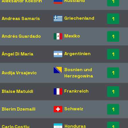
Russland
Aleksandr Kokorin
1
Griechenland
Andreas Samaris
1
Mexiko
Andrés Guardado
1
Argentinien
Ángel Di Maria
1
Bosnien und
1
Avdija Vrsajevic
Herzegowina
Frankreich
Blaise Matuidi
1
Schweiz
Blerim Dzemaili
1
Honduras
Carlo Costly
1