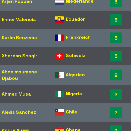
Niederlande
Arjen Robben
3
Ecuador
Enner Valencia
3
Frankreich
Karim Benzema
3
Schweiz
Xherdan Shaqiri
3
Abdelmoumene
Algerien
2
Djabou
Nigeria
Ahmed Musa
2
Chile
Alexis Sanchez
2
Ghana
André Ayew
2