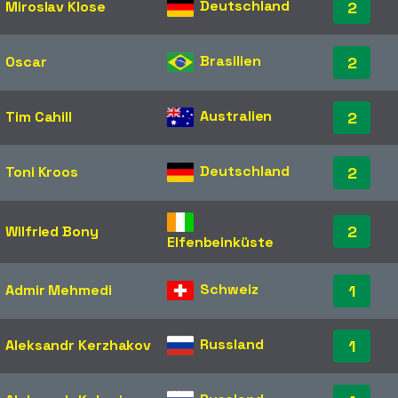
Deutschland
Miroslav Klose
2
Brasilien
Oscar
2
Australien
Tim Cahill
2
Deutschland
Toni Kroos
2
2
Wilfried Bony
Elfenbeinküste
Schweiz
Admir Mehmedi
1
Russland
Aleksandr Kerzhakov
1