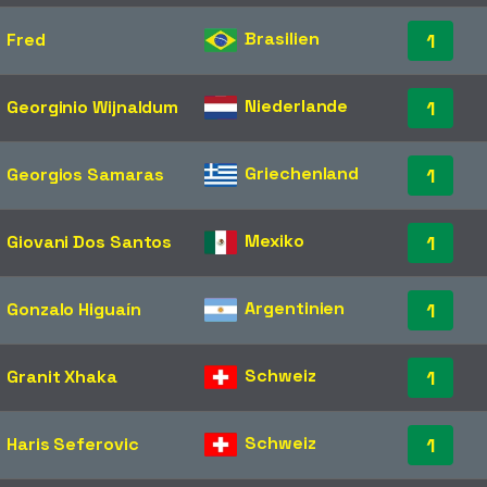
Brasilien
Fred
1
Niederlande
Georginio Wijnaldum
1
Griechenland
Georgios Samaras
1
Mexiko
Giovani Dos Santos
1
Argentinien
Gonzalo Higuaín
1
Schweiz
Granit Xhaka
1
Schweiz
Haris Seferovic
1