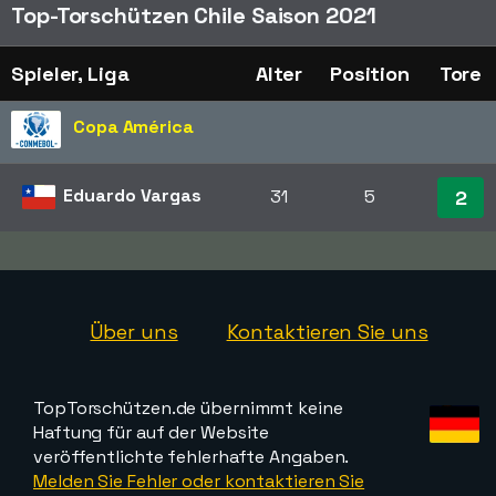
Top-Torschützen Chile Saison 2021
Spieler, Liga
Alter
Position
Tore
Copa América
Eduardo Vargas
31
5
2
Über uns
Kontaktieren Sie uns
TopTorschützen.de übernimmt keine
Haftung für auf der Website
veröffentlichte fehlerhafte Angaben.
Melden Sie Fehler oder kontaktieren Sie