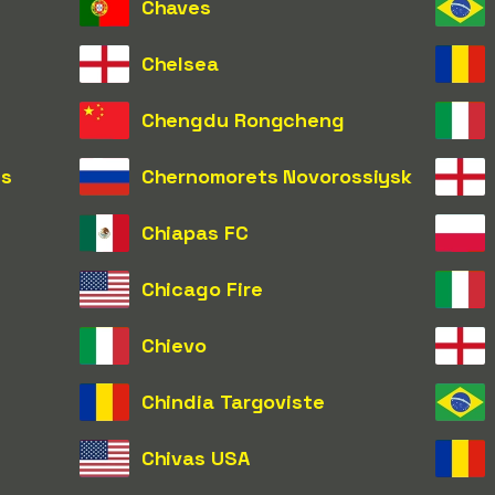
Chaves
Chelsea
Chengdu Rongcheng
ns
Chernomorets Novorossiysk
Chiapas FC
Chicago Fire
Chievo
Chindia Targoviste
Chivas USA