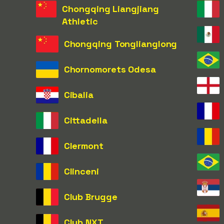
Chongqing Liangjiang
Athletic
Chongqing Tonglianglong
Chornomorets Odesa
Cibalia
Cittadella
Clermont
Clinceni
Club Brugge
Club NXT