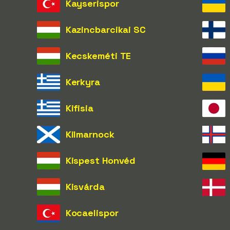
Kayserispor
Kazincbarcikai SC
Kecskeméti TE
Kerkyra
Kifisia
Kilmarnock
Kispest Honvéd
Kisvárda
Kocaelispor