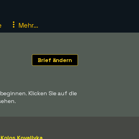
e
Mehr...
Brief ändern
eginnen. Klicken Sie auf die
sehen.
Kolos Kovalivka