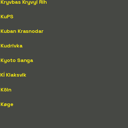
Kryvbas Kryvyi Rih
KuPS
Kuban Krasnodar
Kudrivka
Kyoto Sanga
KÍ Klaksvik
Köln
Køge