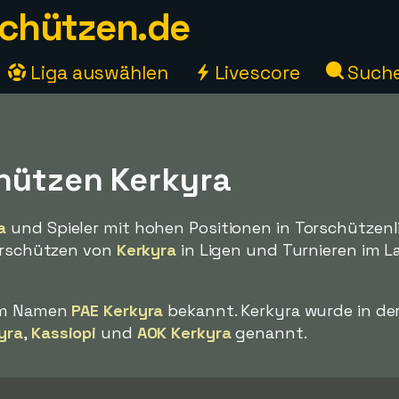
chützen.de
Liga auswählen
Livescore
Such
hützen Kerkyra
a
und Spieler mit hohen Positionen in Torschützenl
Torschützen von
Kerkyra
in Ligen und Turnieren im L
dem Namen
PAE Kerkyra
bekannt. Kerkyra wurde in de
yra
,
Kassiopi
und
AOK Kerkyra
genannt.