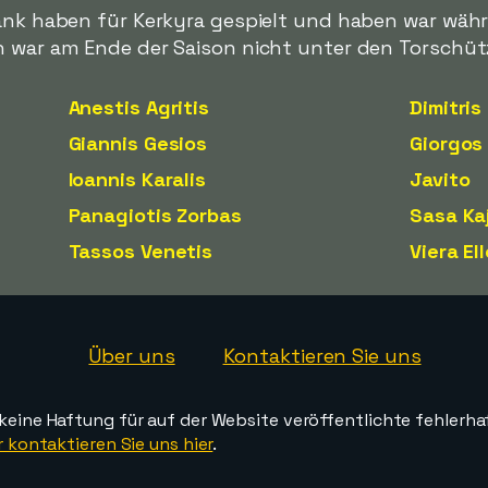
ank haben für Kerkyra gespielt und haben war währe
n war am Ende der Saison nicht unter den Torschü
Anestis Agritis
Dimitris
Giannis Gesios
Giorgos
Ioannis Karalis
Javito
Panagiotis Zorbas
Sasa Ka
Tassos Venetis
Viera El
Über uns
Kontaktieren Sie uns
ine Haftung für auf der Website veröffentlichte fehlerha
 kontaktieren Sie uns hier
.