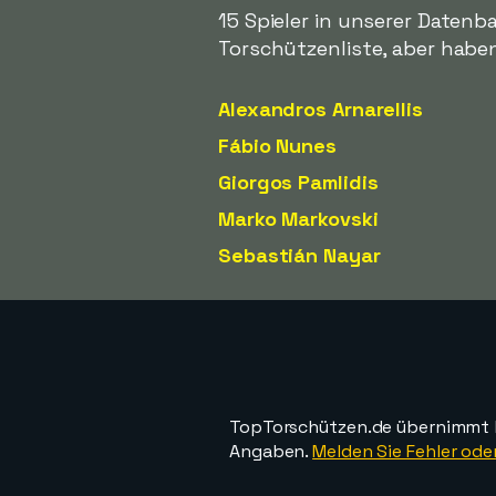
15 Spieler in unserer Datenb
Torschützenliste, aber habe
Alexandros Arnarellis
Fábio Nunes
Giorgos Pamlidis
Marko Markovski
Sebastián Nayar
TopTorschützen.de übernimmt ke
Angaben.
Melden Sie Fehler oder