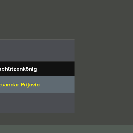
schützenkönig
ksandar Prijovic