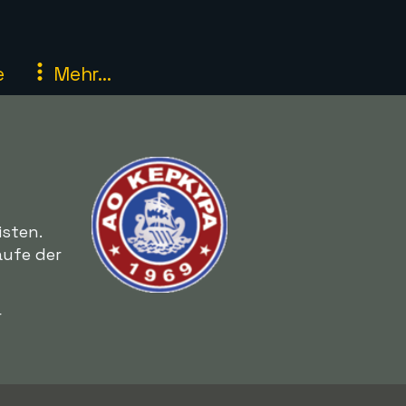
e
Mehr...
isten.
aufe der
r