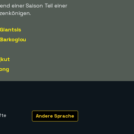
nd einer Saison Teil einer
tzenkönigen.
 Giantsis
 Barkoglou
jkut
long
fte
Andere Sprache