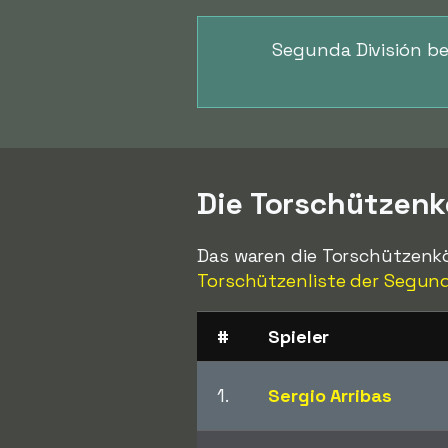
Segunda División be
Die Torschützen
Das waren die Torschützenkö
Torschützenliste der Segunda
#
Spieler
1.
Sergio Arribas