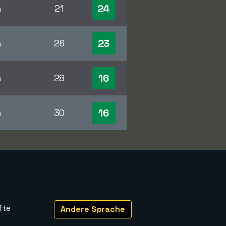
24
n
21
23
n
26
16
n
28
16
n
30
fte
Andere Sprache