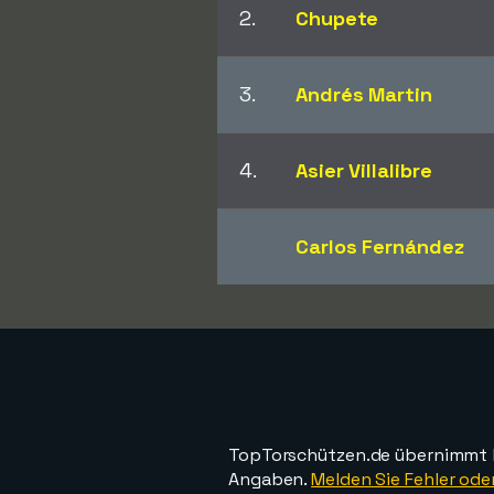
2.
Chupete
3.
Andrés Martin
4.
Asier Villalibre
Carlos Fernández
TopTorschützen.de übernimmt ke
Angaben.
Melden Sie Fehler oder