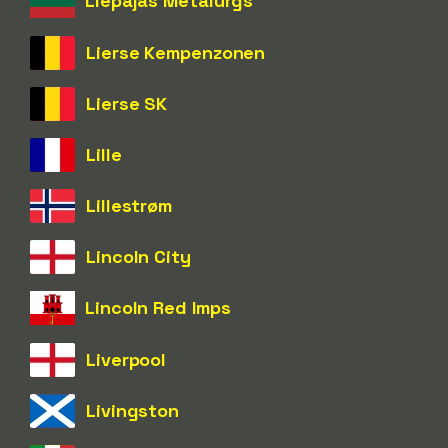
Liepajas Metalurgs
Lierse Kempenzonen
Lierse SK
Lille
Lillestrøm
Lincoln City
Lincoln Red Imps
Liverpool
Livingston