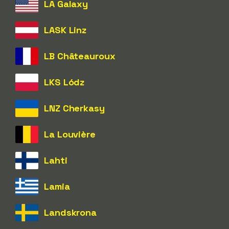
LA Galaxy
LASK Linz
LB Châteauroux
LKS Lódz
LNZ Cherkasy
La Louvière
Lahti
Lamia
Landskrona