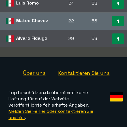
Luis Romo
31
58
1
Mateo Chávez
22
58
1
Álvaro Fidalgo
29
58
1
Über uns
Kontaktieren Sie uns
TopTorschützen.de übernimmt keine
Haftung für auf der Website
veröffentlichte fehlerhafte Angaben.
Melden Sie Fehler oder kontaktieren Sie
uns hier
.