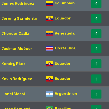
Kolumbien
James Rodriguez
1
Ecuador
Jeremy Sarmiento
1
Venezuela
Jhonder Cadiz
1
Costa Rica
Josimar Alcócer
1
Ecuador
Kendry Páez
1
Ecuador
Kevin Rodríguez
1
Argentinien
Lionel Messi
1
Brasilien
Lucas Paquetá