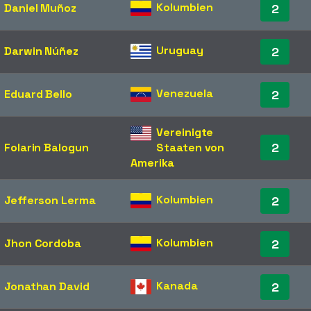
Kolumbien
Daniel Muñoz
2
Uruguay
Darwin Núñez
2
Venezuela
Eduard Bello
2
Vereinigte
2
Folarin Balogun
Staaten von
Amerika
Kolumbien
Jefferson Lerma
2
Kolumbien
Jhon Cordoba
2
Kanada
Jonathan David
2