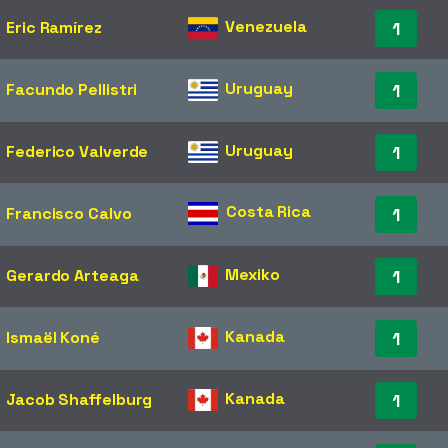
Venezuela
Eric Ramírez
1
Uruguay
Facundo Pellistri
1
Uruguay
Federico Valverde
1
Costa Rica
Francisco Calvo
1
Mexiko
Gerardo Arteaga
1
Kanada
Ismaël Koné
1
Kanada
Jacob Shaffelburg
1