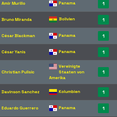
Panama
Amir Murillo
1
Bolivien
Bruno Miranda
1
Panama
César Blackman
1
Panama
César Yanis
1
Vereinigte
1
Christian Pulisic
Staaten von
Amerika
Kolumbien
Davinson Sanchez
1
Panama
Eduardo Guerrero
1