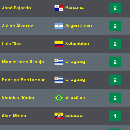
Panama
José Fajardo
2
Argentinien
Julián Álvarez
2
Kolumbien
Luis Díaz
2
Uruguay
Maximiliano Araújo
2
Uruguay
Rodrigo Bentancur
2
Brasilien
Vinícius Júnior
2
Ecuador
Alan Minda
1