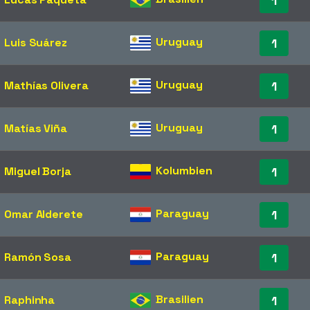
1
Uruguay
Luis Suárez
1
Uruguay
Mathías Olivera
1
Uruguay
Matías Viña
1
Kolumbien
Miguel Borja
1
Paraguay
Omar Alderete
1
Paraguay
Ramón Sosa
1
Brasilien
Raphinha
1