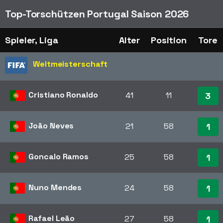
Top-Torschützen Portugal Saison 2026
Spieler, Liga
Alter
Position
Tore
Weltmeisterschaft
Cristiano Ronaldo
41
11
3
João Neves
21
58
1
Goncalo Ramos
25
58
1
Nuno Mendes
24
58
1
Rafael Leão
27
58
1