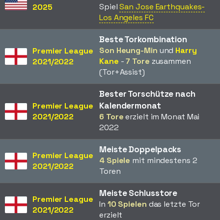
Spiel
San Jose Earthquakes-
2025
Los Angeles FC
Beste Torkombination
Son Heung-Min
und
Harry
Premier League
Kane
-
7 Tore
zusammen
2021/2022
(Tor+Assist)
Bester Torschütze nach
Kalendermonat
Premier League
2021/2022
6 Tore
erzielt im Monat Mai
2022
Meiste Doppelpacks
Premier League
4 Spiele
mit mindestens 2
2021/2022
Toren
Meiste Schlusstore
Premier League
In
10 Spielen
das letzte Tor
2021/2022
erzielt