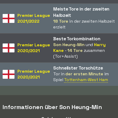
Meiste Tore in der zweiten
Halbzeit
Premier League
2021/2022
18 Tore
in der zweiten Halbzeit
erzielt
Beste Torkombination
Son Heung-Min
und
Harry
Premier League
Kane
-
14 Tore
zusammen
2020/2021
(Tor+Assist)
Schnellster Torschütze
Premier League
Tor in
der ersten Minute
im
2020/2021
Spiel
Tottenham-West Ham
Informationen über Son Heung-Min