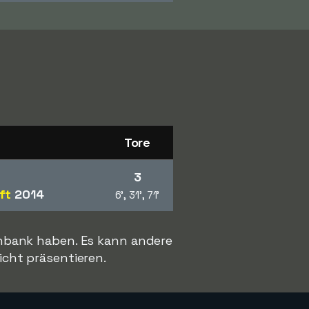
Tore
3
ft
2014
6', 31', 71'
enbank haben. Es kann andere
icht präsentieren.