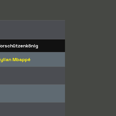
orschützenkönig
ylian Mbappé