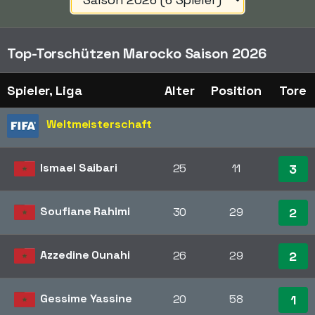
Top-Torschützen Marocko Saison 2026
Spieler, Liga
Alter
Position
Tore
Weltmeisterschaft
Ismael Saibari
25
11
3
Soufiane Rahimi
30
29
2
Azzedine Ounahi
26
29
2
Gessime Yassine
20
58
1