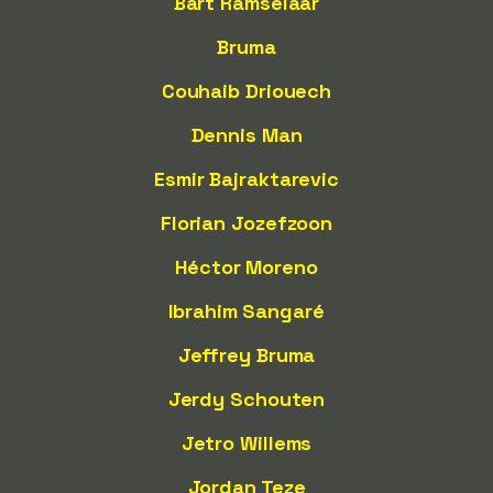
Bart Ramselaar
Bruma
Couhaib Driouech
Dennis Man
Esmir Bajraktarevic
Florian Jozefzoon
Héctor Moreno
Ibrahim Sangaré
Jeffrey Bruma
Jerdy Schouten
Jetro Willems
Jordan Teze