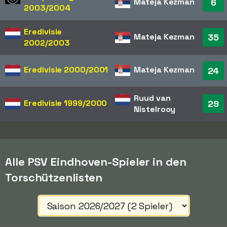
Mateja Kezman
6
2003/2004
Eredivisie
Mateja Kezman
35
2002/2003
Eredivisie
2000/2001
Mateja Kezman
24
Ruud van
Eredivisie
1999/2000
29
Nistelrooy
Alle PSV Eindhoven-Spieler in den
Torschützenlisten