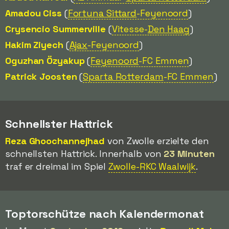
Amadou Ciss
(
Fortuna Sittard
-Feyenoord
)
Crysencio Summerville
(
Vitesse-
Den Haag
)
Hakim Ziyech
(
Ajax
-Feyenoord
)
Oguzhan Özyakup
(
Feyenoord
-FC Emmen
)
Patrick Joosten
(
Sparta Rotterdam
-FC Emmen
)
Schnellster Hattrick
Reza Ghoochannejhad
von Zwolle erzielte den
schnellsten Hattrick. Innerhalb von
23 Minuten
traf er dreimal im Spiel
Zwolle-RKC Waalwijk
.
Toptorschütze nach Kalendermonat