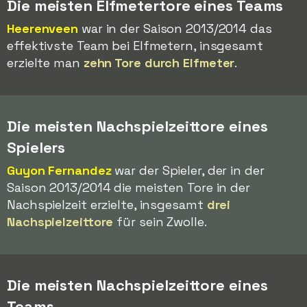
Die meisten Elfmetertore eines Teams
Heerenveen
war in der Saison 2013/2014 das
effektivste Team bei Elfmetern, insgesamt
erzielte man
zehn Tore durch Elfmeter
.
Die meisten Nachspielzeittore eines
Spielers
Guyon Fernandez
war der Spieler, der in der
Saison 2013/2014 die meisten Tore in der
Nachspielzeit erzielte, insgesamt
drei
Nachspielzeittore
für sein Zwolle.
Die meisten Nachspielzeittore eines
Teams