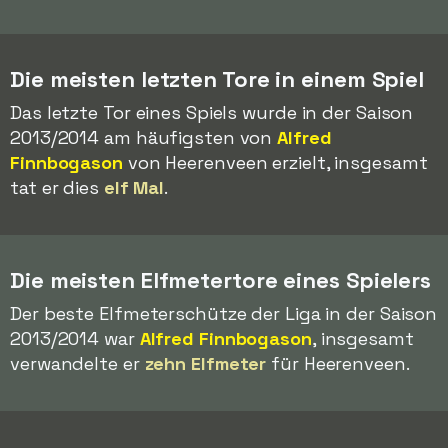
Die meisten letzten Tore in einem Spiel
Das letzte Tor eines Spiels wurde in der Saison
2013/2014 am häufigsten von
Alfred
Finnbogason
von Heerenveen erzielt, insgesamt
tat er dies
elf Mal
.
Die meisten Elfmetertore eines Spielers
Der beste Elfmeterschütze der Liga in der Saison
2013/2014 war
Alfred Finnbogason
, insgesamt
verwandelte er
zehn Elfmeter
für Heerenveen.