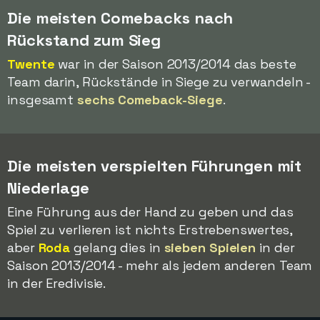
Die meisten Comebacks nach
Rückstand zum Sieg
Twente
war in der Saison 2013/2014 das beste
Team darin, Rückstände in Siege zu verwandeln -
insgesamt
sechs Comeback-Siege
.
Die meisten verspielten Führungen mit
Niederlage
Eine Führung aus der Hand zu geben und das
Spiel zu verlieren ist nichts Erstrebenswertes,
aber
Roda
gelang dies in
sieben Spielen
in der
Saison 2013/2014 - mehr als jedem anderen Team
in der Eredivisie.