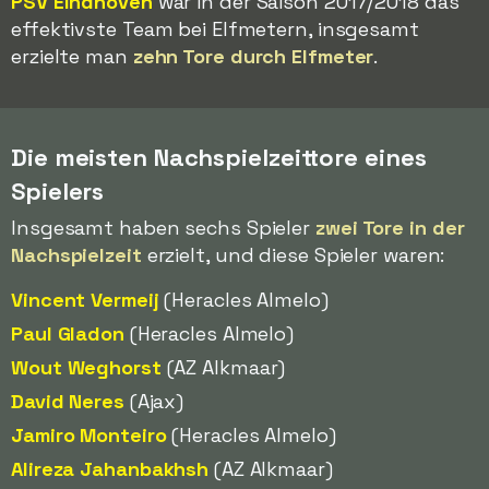
PSV Eindhoven
war in der Saison 2017/2018 das
effektivste Team bei Elfmetern, insgesamt
erzielte man
zehn Tore durch Elfmeter
.
Die meisten Nachspielzeittore eines
Spielers
Insgesamt haben sechs Spieler
zwei Tore in der
Nachspielzeit
erzielt, und diese Spieler waren:
Vincent Vermeij
(Heracles Almelo)
Paul Gladon
(Heracles Almelo)
Wout Weghorst
(AZ Alkmaar)
David Neres
(Ajax)
Jamiro Monteiro
(Heracles Almelo)
Alireza Jahanbakhsh
(AZ Alkmaar)