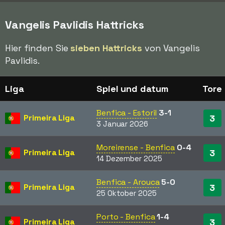
Vangelis Pavlidis Hattricks
Hier finden Sie
sieben Hattricks
von Vangelis
Pavlidis.
Liga
Spiel und datum
Tore
Benfica - Estoril
3-1
Primeira Liga
3
3 Januar 2026
Moreirense - Benfica
0-4
Primeira Liga
3
14 Dezember 2025
Benfica - Arouca
5-0
Primeira Liga
3
25 Oktober 2025
Porto - Benfica
1-4
Primeira Liga
3