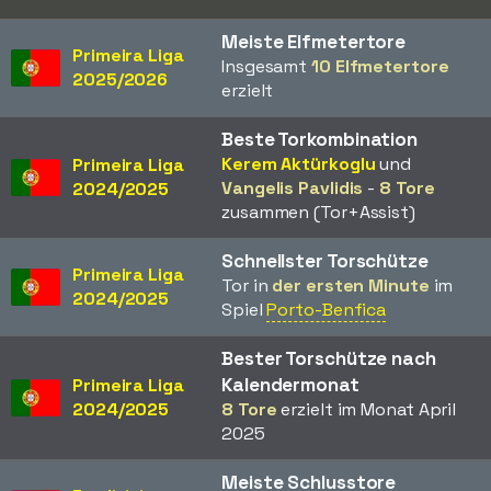
Meiste Elfmetertore
Primeira Liga
Insgesamt
10 Elfmetertore
2025/2026
erzielt
Beste Torkombination
Kerem Aktürkoglu
und
Primeira Liga
Vangelis Pavlidis
-
8 Tore
2024/2025
zusammen (Tor+Assist)
Schnellster Torschütze
Primeira Liga
Tor in
der ersten Minute
im
2024/2025
Spiel
Porto-Benfica
Bester Torschütze nach
Kalendermonat
Primeira Liga
2024/2025
8 Tore
erzielt im Monat April
2025
Meiste Schlusstore