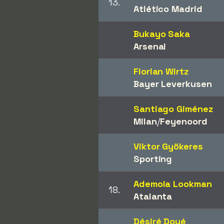
13.
Atlético Madrid
Bukayo Saka
Arsenal
Florian Wirtz
Bayer Leverkusen
Santiago Giménez
Milan
/​
Feyenoord
Viktor Gyökeres
Sporting
Ademola Lookman
18.
Atalanta
Désiré Doué