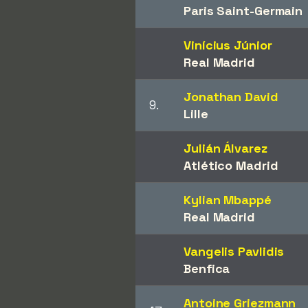
Paris Saint-Germain
Vinícius Júnior
Real Madrid
Jonathan David
9.
Lille
Julián Álvarez
Atlético Madrid
Kylian Mbappé
Real Madrid
Vangelis Pavlidis
Benfica
Antoine Griezmann