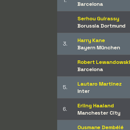
1.
Barcelona
Serhou Guirassy
Borussia Dortmund
Harry Kane
3.
Bayern München
Robert Lewandowsk
Barcelona
Lautaro Martínez
5.
Inter
Erling Haaland
6.
Manchester City
Ousmane Dembélé