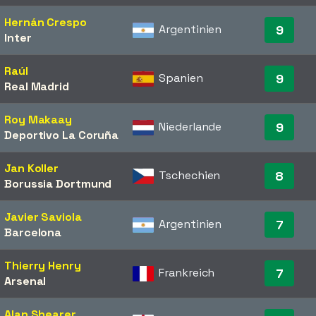
Hernán Crespo
Argentinien
9
Inter
Raúl
Spanien
9
Real Madrid
Roy Makaay
Niederlande
9
Deportivo La Coruña
Jan Koller
Tschechien
8
Borussia Dortmund
Javier Saviola
Argentinien
7
Barcelona
Thierry Henry
Frankreich
7
Arsenal
Alan Shearer