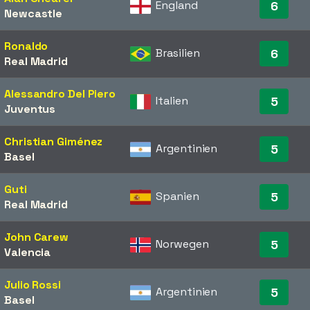
England
6
Newcastle
Ronaldo
Brasilien
6
Real Madrid
Alessandro Del Piero
Italien
5
Juventus
Christian Giménez
Argentinien
5
Basel
Guti
Spanien
5
Real Madrid
John Carew
Norwegen
5
Valencia
Julio Rossi
Argentinien
5
Basel