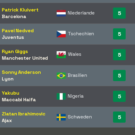
Patrick Kluivert
Niederlande
5
Barcelona
Pavel Nedved
Tschechien
5
Juventus
Ryan Giggs
Wales
5
Manchester United
Sonny Anderson
Brasilien
5
Lyon
Yakubu
Nigeria
5
Maccabi Haifa
Zlatan Ibrahimovic
Schweden
5
Ajax