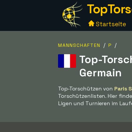
TopTors
Startseite
/
/
MANNSCHAFTEN
P
Top-Torsc
Germain
Top-Torschützen von
Paris 
Torschützenlisten. Hier fin
Ligen und Turnieren im Lauf