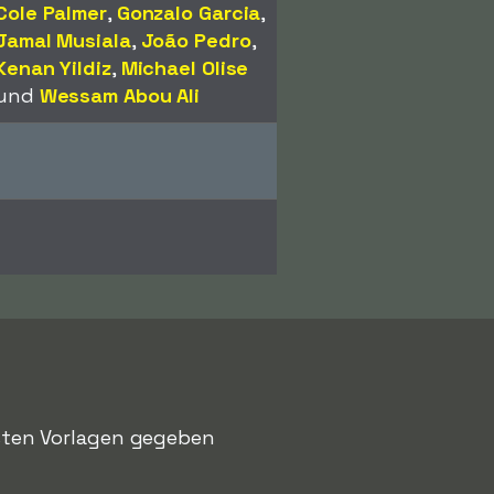
Cole Palmer
,
Gonzalo Garcia
,
Jamal Musiala
,
João Pedro
,
Kenan Yildiz
,
Michael Olise
und
Wessam Abou Ali
eisten Vorlagen gegeben