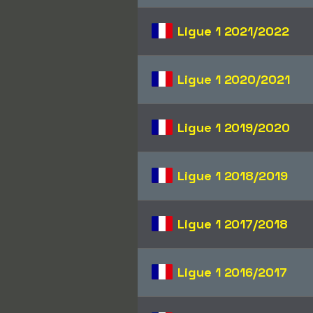
Ligue 1
2021/2022
Ligue 1
2020/2021
Ligue 1
2019/2020
Ligue 1
2018/2019
Ligue 1
2017/2018
Ligue 1
2016/2017