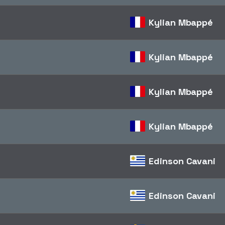
Kylian Mbappé
Kylian Mbappé
Kylian Mbappé
Kylian Mbappé
Edinson Cavani
Edinson Cavani