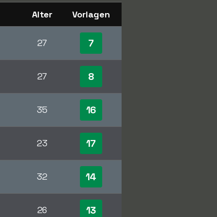
Alter
Vorlagen
7
27
8
27
16
35
17
23
14
32
13
26