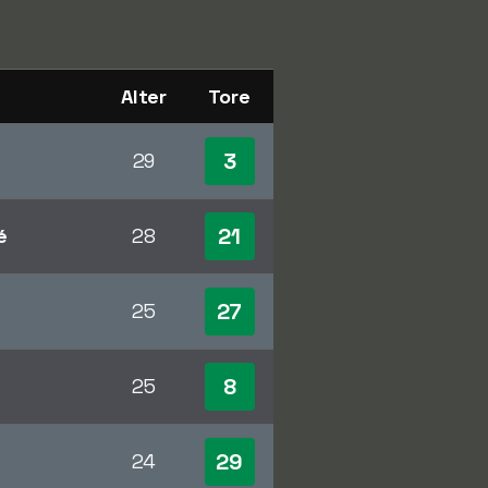
Alter
Tore
3
29
21
é
28
27
25
8
25
29
24