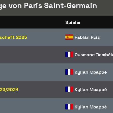
e von Paris Saint-Germain
Spieler
rschaft
2025
Fabián Ruiz
Ousmane Dembél
Kylian Mbappé
23/2024
Kylian Mbappé
Kylian Mbappé