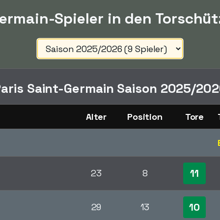
Germain-Spieler in den Torschüt
aris Saint-Germain Saison 2025/202
Alter
Position
Tore
11
23
8
10
29
13