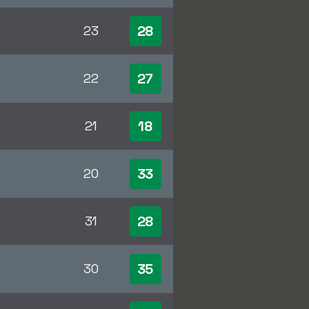
28
23
27
22
18
21
33
20
28
31
35
30