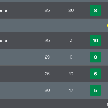
8
elia
25
20
10
elia
25
3
8
29
6
6
26
10
5
20
17