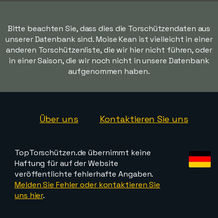
Bitte beachten Sie, dass dies die Torschützendaten aus
unserer Datenbank sind. Moise Kean ist vielleicht in einer
anderen Torschützenliste, die wir hier nicht führen, oder
in einer Saison, die wir noch nicht in unsere Datenbank
aufgenommen haben.
Über uns
Kontaktieren Sie uns
TopTorschützen.de übernimmt keine
Haftung für auf der Website
veröffentlichte fehlerhafte Angaben.
Melden Sie Fehler oder kontaktieren Sie
uns hier
.