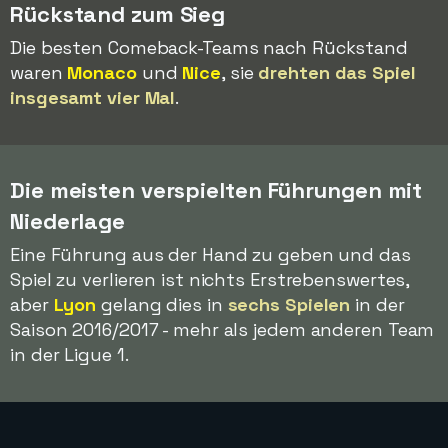
Rückstand zum Sieg
Die besten Comeback-Teams nach Rückstand
waren
Monaco
und
Nice
, sie
drehten das Spiel
insgesamt vier Mal
.
Die meisten verspielten Führungen mit
Niederlage
Eine Führung aus der Hand zu geben und das
Spiel zu verlieren ist nichts Erstrebenswertes,
aber
Lyon
gelang dies in
sechs Spielen
in der
Saison 2016/2017 - mehr als jedem anderen Team
in der Ligue 1.