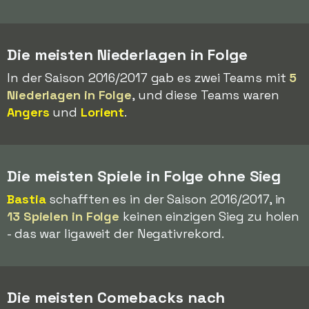
Die meisten Niederlagen in Folge
In der Saison 2016/2017 gab es zwei Teams mit
5
Niederlagen in Folge
, und diese Teams waren
Angers
und
Lorient
.
Die meisten Spiele in Folge ohne Sieg
Bastia
schafften es in der Saison 2016/2017, in
13 Spielen in Folge
keinen einzigen Sieg zu holen
- das war ligaweit der Negativrekord.
Die meisten Comebacks nach