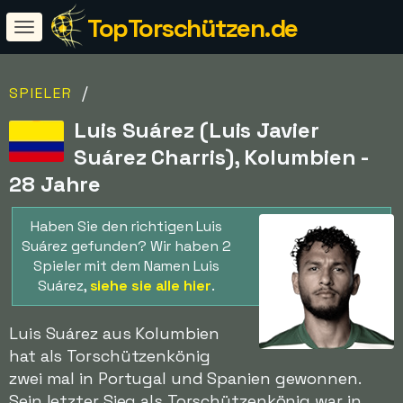
TopTorschützen.de
/
SPIELER
Luis Suárez (Luis Javier
Suárez Charris), Kolumbien -
28 Jahre
Haben Sie den richtigen Luis
Suárez gefunden? Wir haben 2
Spieler mit dem Namen Luis
Suárez,
siehe sie alle hier
.
Luis Suárez aus Kolumbien
hat als Torschützenkönig
zwei mal in Portugal und Spanien gewonnen.
Sein letzter Sieg als Torschützenkönig war in