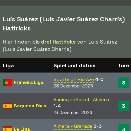
Luis Suárez (Luis Javier Suárez Charris)
Hattricks
Hier finden Sie
drei Hattricks
von Luis Suárez
(Luis Javier Suárez Charris).
Liga
Spiel und datum
Tore
Sporting - Rio Ave
4-0
Primeira Liga
3
28 Dezember 2025
Racing de Ferrol - Almeria
Segunda División
3
1-4
18 Dezember 2024
Almeria - Granada
3-3
La Liga
3