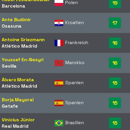
Polen
19
Barcelona
Ante Budimir
Kroatien
17
Osasuna
Antoine Griezmann
Frankreich
16
Atlético Madrid
Youssef En-Nesyri
Marokko
16
Sevilla
Álvaro Morata
Spanien
15
Atlético Madrid
Borja Mayoral
Spanien
15
Getafe
Vinícius Júnior
Brasilien
15
Real Madrid