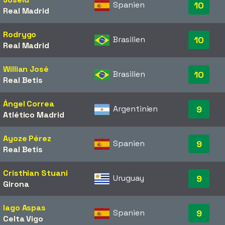
Spanien
10
Real Madrid
Rodrygo
Brasilien
10
Real Madrid
Willian José
Brasilien
10
Real Betis
Ángel Correa
Argentinien
9
Atlético Madrid
Ayoze Pérez
Spanien
9
Real Betis
Cristhian Stuani
Uruguay
9
Girona
Iago Aspas
Spanien
9
Celta Vigo