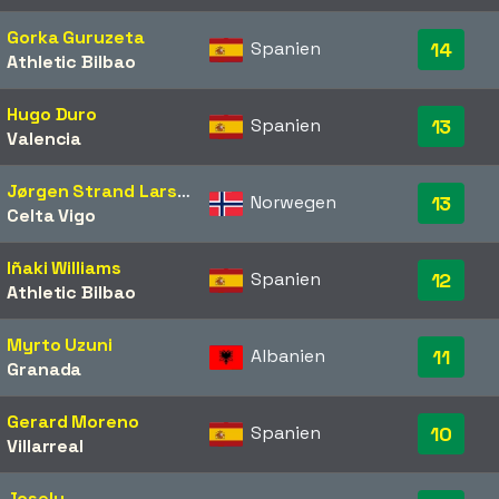
Gorka Guruzeta
Spanien
14
Athletic Bilbao
Hugo Duro
Spanien
13
Valencia
Jørgen Strand Larsen
Norwegen
13
Celta Vigo
Iñaki Williams
Spanien
12
Athletic Bilbao
Myrto Uzuni
Albanien
11
Granada
Gerard Moreno
Spanien
10
Villarreal
Joselu