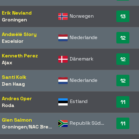
Erik Nevland
Norwegen
13
Groningen
Andwélé Slory
Niederlande
12
Excelsior
Kenneth Perez
Dänemark
12
Ajax
Santi Kolk
Niederlande
12
Den Haag
Andres Oper
Estland
11
Roda
Glen Salmon
Republik Südafrika
11
Groningen
/​
NAC Breda