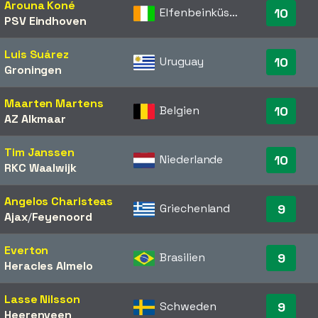
Arouna Koné
Elfenbeinküste
10
PSV Eindhoven
Luis Suárez
Uruguay
10
Groningen
Maarten Martens
Belgien
10
AZ Alkmaar
Tim Janssen
Niederlande
10
RKC Waalwijk
Angelos Charisteas
Griechenland
9
Ajax
/​
Feyenoord
Everton
Brasilien
9
Heracles Almelo
Lasse Nilsson
Schweden
9
Heerenveen