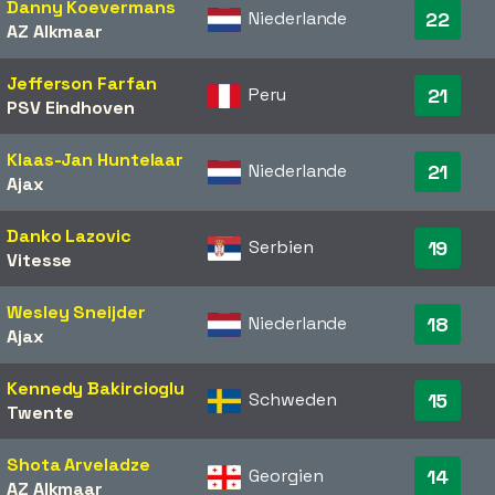
Danny Koevermans
Niederlande
22
AZ Alkmaar
Jefferson Farfan
Peru
21
PSV Eindhoven
Klaas-Jan Huntelaar
Niederlande
21
Ajax
Danko Lazovic
Serbien
19
Vitesse
Wesley Sneijder
Niederlande
18
Ajax
Kennedy Bakircioglu
Schweden
15
Twente
Shota Arveladze
Georgien
14
AZ Alkmaar