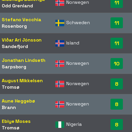
Norwegen
11
Odd Grenland
Stefano Vecchia
Schweden
11
Rosenborg
Viðar Ari Jónsson
Island
11
Sandefjord
Jonathan Lindseth
Norwegen
10
Sarpsborg
August Mikkelsen
Norwegen
8
Tromsø
Aune Heggebø
Norwegen
8
Brann
Ebiye Moses
Nigeria
8
Tromsø