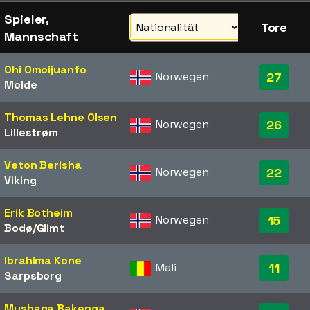
Spieler,
Tore
Mannschaft
Ohi Omoijuanfo
Norwegen
27
Molde
Thomas Lehne Olsen
Norwegen
26
Lillestrøm
Veton Berisha
Norwegen
22
Viking
Erik Botheim
Norwegen
15
Bodø/Glimt
Ibrahima Kone
Mali
11
Sarpsborg
Mushaga Bakenga