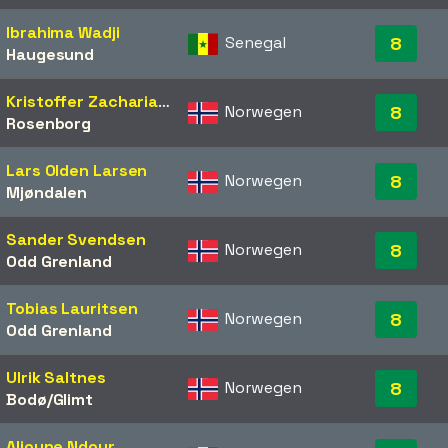
Ibrahima Wadji
Senegal
8
Haugesund
Kristoffer Zachariassen
Norwegen
8
Rosenborg
Lars Olden Larsen
Norwegen
8
Mjøndalen
Sander Svendsen
Norwegen
8
Odd Grenland
Tobias Lauritsen
Norwegen
8
Odd Grenland
Ulrik Saltnes
Norwegen
8
Bodø/Glimt
Alioune Ndour