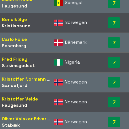
Senegal
7
Haugesund
Bendik Bye
Norwegen
7
Kristiansund
Carlo Holse
Dänemark
7
Rosenborg
Fred Friday
Nigeria
7
Strømsgodset
Kristoffer Normann Hansen
Norwegen
7
Sandefjord
Kristoffer Velde
Norwegen
7
Haugesund
Oliver Valaker Edvardsen
Norwegen
7
Stabæk