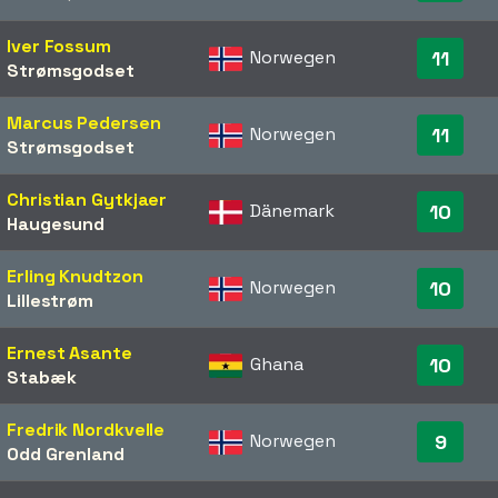
Iver Fossum
Norwegen
11
Strømsgodset
Marcus Pedersen
Norwegen
11
Strømsgodset
Christian Gytkjaer
Dänemark
10
Haugesund
Erling Knudtzon
Norwegen
10
Lillestrøm
Ernest Asante
Ghana
10
Stabæk
Fredrik Nordkvelle
Norwegen
9
Odd Grenland