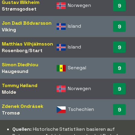
Gustav Wikheim
Norwegen
9
Strømsgodset
Jon Dadi Bödvarsson
Island
9
Viking
Matthias Vilhjálmsson
Island
9
Rosenborg
/​
Start
Simon Diedhiou
Senegal
9
Haugesund
Tommy Høiland
Norwegen
9
Molde
Zdenek Ondrásek
Tschechien
9
Tromsø
Quellen:
Historische Statistiken basieren auf