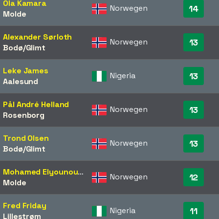
Ola Kamara
Norwegen
14
Molde
Alexander Sørloth
Norwegen
13
Bodø/Glimt
Leke James
Nigeria
13
Aalesund
Pål André Helland
Norwegen
13
Rosenborg
Trond Olsen
Norwegen
13
Bodø/Glimt
Mohamed Elyounoussi
Norwegen
12
Molde
Fred Friday
Nigeria
11
Lillestrøm