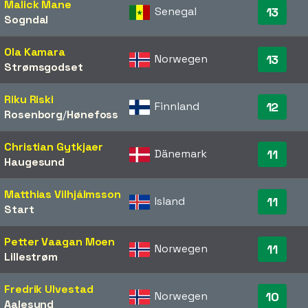
Malick Mane
Senegal
13
Sogndal
Ola Kamara
Norwegen
13
Strømsgodset
Riku Riski
Finnland
12
Rosenborg
/​
Hønefoss
Christian Gytkjaer
Dänemark
11
Haugesund
Matthias Vilhjálmsson
Island
11
Start
Petter Vaagan Moen
Norwegen
11
Lillestrøm
Fredrik Ulvestad
Norwegen
10
Aalesund