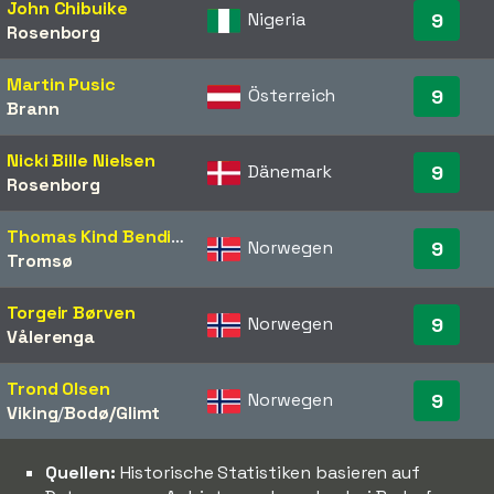
John Chibuike
Nigeria
9
Rosenborg
Martin Pusic
Österreich
9
Brann
Nicki Bille Nielsen
Dänemark
9
Rosenborg
Thomas Kind Bendiksen
Norwegen
9
Tromsø
Torgeir Børven
Norwegen
9
Vålerenga
Trond Olsen
Norwegen
9
Viking
/​
Bodø/Glimt
Quellen:
Historische Statistiken basieren auf