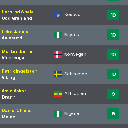
Herolind Shala
Kosovo
10
Odd Grenland
Leke James
Nigeria
10
Aalesund
Morten Berre
Norwegen
10
Vålerenga
Patrik Ingelsten
Schweden
10
Viking
Amin Askar
Äthiopien
9
Brann
Daniel Chima
Nigeria
9
Molde