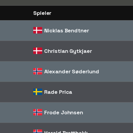
Spieler
Nicklas Bendtner
Christian Gytkjaer
Alexander Søderlund
Rade Prica
Frode Johnsen
Harald Brattbakk