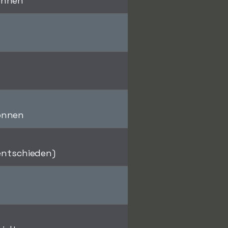
onnen
onnen
nentschieden)