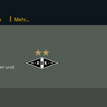
e
Mehr...
gen und