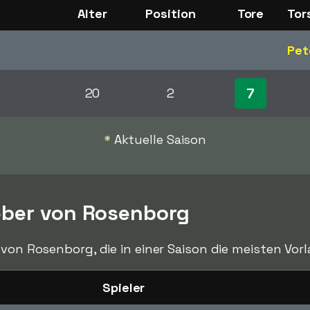
Alter
Position
Tore
Tor
Pet
7
20
2
*
Aktuelle Saison
eber von Rosenborg
 von Rosenborg, die in einer Saison die meisten Vo
Spieler