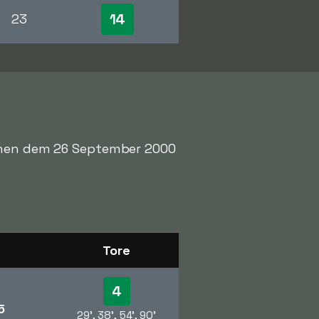
14
23
schen dem 26 September 2000
Tore
4
5
29', 38', 54', 90'