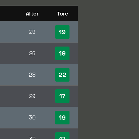
Alter
Tore
19
29
19
26
22
28
17
29
19
30
32