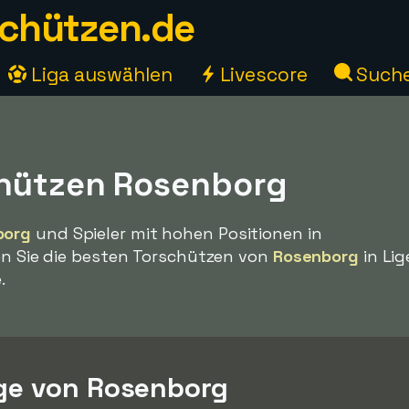
chützen.de
Liga auswählen
Livescore
Such
hützen Rosenborg
borg
und Spieler mit hohen Positionen in
den Sie die besten Torschützen von
Rosenborg
in Li
.
ge von Rosenborg