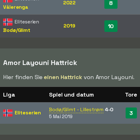
2022
8
Vålerenga
Eliteserien
2019
10
Bodø/Glimt
Amor Layouni Hattrick
Hier finden Sie
einen Hattrick
von Amor Layouni.
Liga
Spiel und datum
Tore
Bodø/Glimt - Lillestrøm
4-0
Eliteserien
3
5 Mai 2019