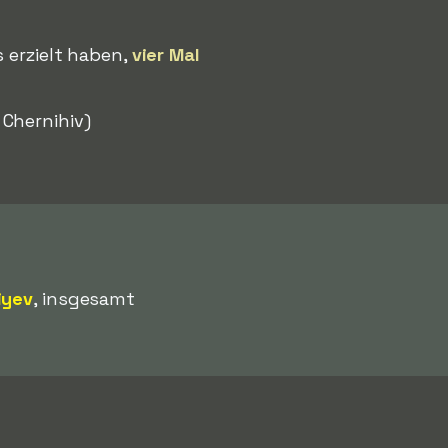
s erzielt haben,
vier Mal
Chernihiv)
iyev
, insgesamt