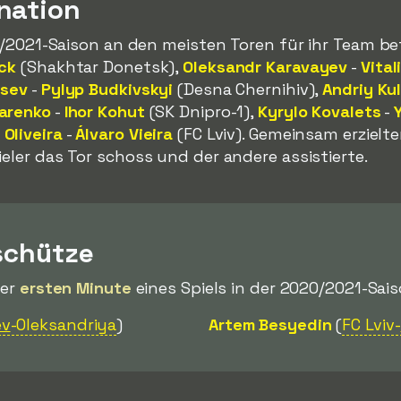
nation
20/2021-Saison an den meisten Toren für ihr Team be
ick
(Shakhtar Donetsk),
Oleksandr Karavayev
-
Vital
tsev
-
Pylyp Budkivskyi
(Desna Chernihiv),
Andriy Ku
arenko
-
Ihor Kohut
(SK Dnipro-1),
Kyrylo Kovalets
-
Oliveira
-
Álvaro Vieira
(FC Lviv). Gemeinsam erzielte
ieler das Tor schoss und der andere assistierte.
schütze
der
ersten Minute
eines Spiels in der 2020/2021-Sais
ev
-Oleksandriya
)
Artem Besyedin
(
FC Lviv-