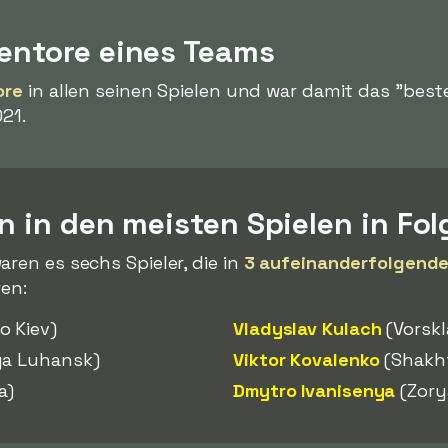
gentore eines Teams
ore
in allen seinen Spielen und war damit das "bes
021.
en in den meisten Spielen in Fol
aren es sechs Spieler, die in
3 aufeinanderfolgende
ren:
 Kiev)
Vladyslav Kulach
(Vorskl
ya Luhansk)
Viktor Kovalenko
(Shakh
a)
Dmytro Ivanisenya
(Zory