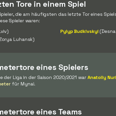
zten Tore in einem Spiel
ieler, die am häufigsten das letzte Tor eines Spiel
se Spieler waren:
viv)
Pylyp Budkivskyi
(Desna 
Zorya Luhansk)
metertore eines Spielers
e der Liga in der Saison 2020/2021 war
Anatoliy Nur
meter
für Mynai.
fmetertore eines Teams