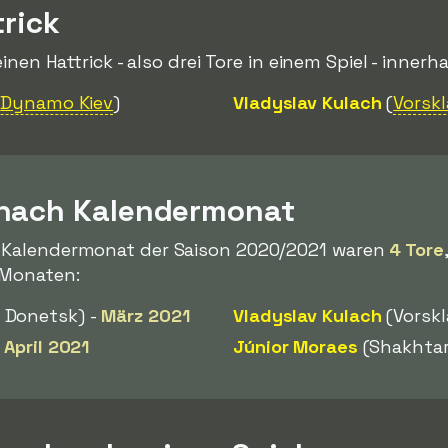
trick
 einen Hattrick - also drei Tore in einem Spiel - inner
-
Dynamo Kiev
)
Vladyslav Kulach
(
Vorskl
 nach Kalendermonat
m Kalendermonat der Saison 2020/2021 waren
4 Tore
n Monaten:
 Donetsk) -
März 2021
Vladyslav Kulach
(Vorskl
-
April 2021
Júnior Moraes
(Shakhtar