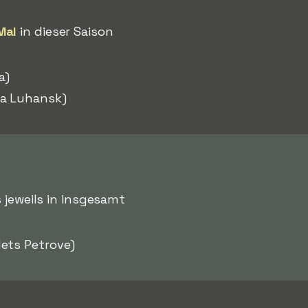
Mal
in dieser Saison
a)
a Luhansk)
s jeweils in insgesamt
ets Petrove)