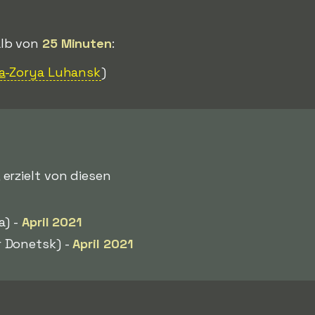
halb von
25 Minuten
:
a
-Zorya Luhansk
)
, erzielt von diesen
a) -
April 2021
 Donetsk) -
April 2021