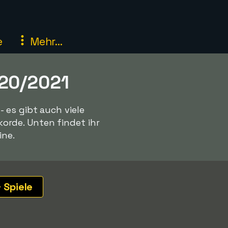
e
Mehr...
020/2021
 es gibt auch viele
rde. Unten findet ihr
ine.
 Spiele