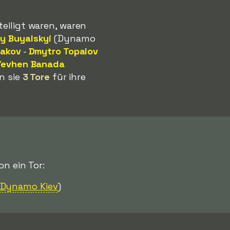
teiligt waren, waren
iy Buyalskyi
(Dynamo
lakov
-
Dmytro Topalov
Yevhen Banada
n sie
3 Tore
für ihre
on ein Tor:
Dynamo Kiev
)