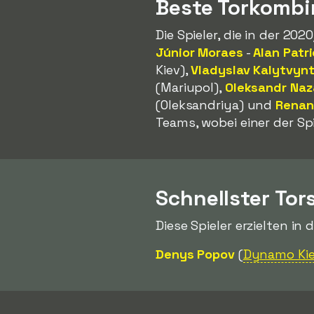
Beste Torkombi
Die Spieler, die in der 20
Júnior Moraes
-
Alan Patr
Kiev),
Vladyslav Kalytvyn
(Mariupol),
Oleksandr Naz
(Oleksandriya) und
Renan 
Teams, wobei einer der Sp
Schnellster Tor
Diese Spieler erzielten in 
Denys Popov
(
Dynamo Ki