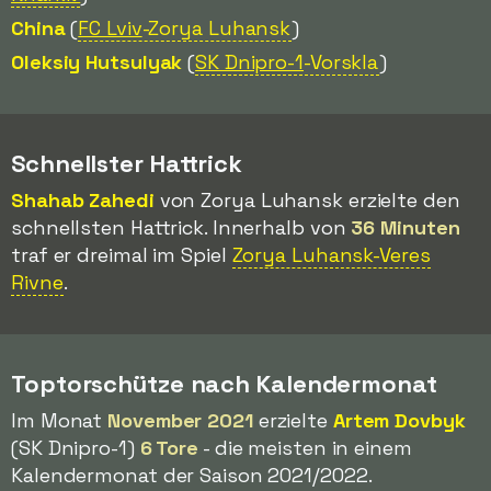
China
(
FC Lviv
-Zorya Luhansk
)
Oleksiy Hutsulyak
(
SK Dnipro-1
-Vorskla
)
Schnellster Hattrick
Shahab Zahedi
von Zorya Luhansk erzielte den
schnellsten Hattrick. Innerhalb von
36 Minuten
traf er dreimal im Spiel
Zorya Luhansk-Veres
Rivne
.
Toptorschütze nach Kalendermonat
Im Monat
November 2021
erzielte
Artem Dovbyk
(SK Dnipro-1)
6 Tore
- die meisten in einem
Kalendermonat der Saison 2021/2022.