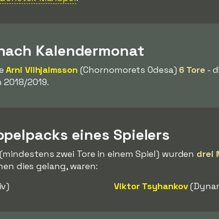
 nach Kalendermonat
te
Arni Vilhjalmsson
(Chornomorets Odesa)
6 Tore
- d
 2018/2019.
ppelpacks eines Spielers
(mindestens zwei Tore in einem Spiel) wurden
drei 
enen dies gelang, waren:
iv)
Viktor Tsyhankov
(Dynam