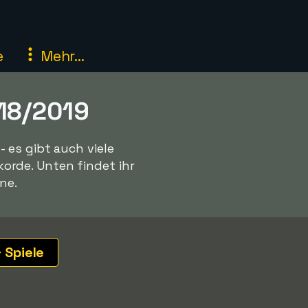
e
Mehr...
018/2019
 es gibt auch viele
rde. Unten findet ihr
ne.
 Spiele