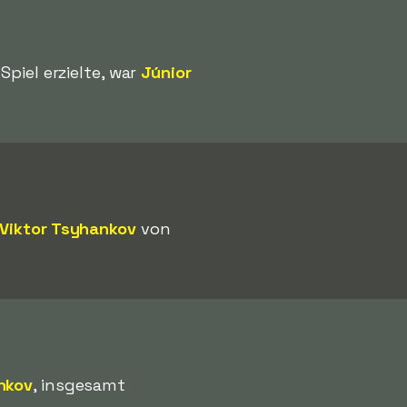
Spiel erzielte, war
Júnior
Viktor Tsyhankov
von
nkov
, insgesamt