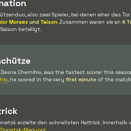
nation
ützenduo, also zwei Spieler, bei denen einer das Tor
ior Moraes
und
Taison
. Zusammen waren sie an
6 T
Saison beteiligt.
schütze
n Desna Chernihiv, was the fastest scorer this seas
hiv
, he scored in the very
first minute
of the match
trick
etsk erzielte den schnellsten Hattrick. Innerhalb
 Donetsk-Mariupol
.