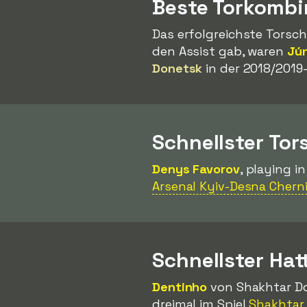
Beste Torkombi
Das erfolgreichste Torsch
den Assist gab, waren
Jún
Donetsk
in der 2018/2019-
Schnellster Tor
Denys Favorov
, playing i
Arsenal Kyiv-Desna Cherni
Schnellster Hat
Dentinho
von Shakhtar Don
dreimal im Spiel
Shakhtar