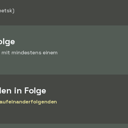
netsk)
olge
ge mit mindestens einem
len in Folge
 aufeinanderfolgenden