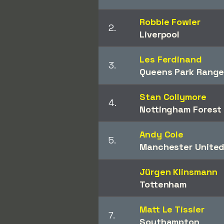
Robbie Fowler
2.
Liverpool
Les Ferdinand
3.
Queens Park Range
Stan Collymore
4.
Nottingham Forest
Andy Cole
5.
Manchester Unite
Jürgen Klinsmann
Tottenham
Matt Le Tissier
7.
Southampton