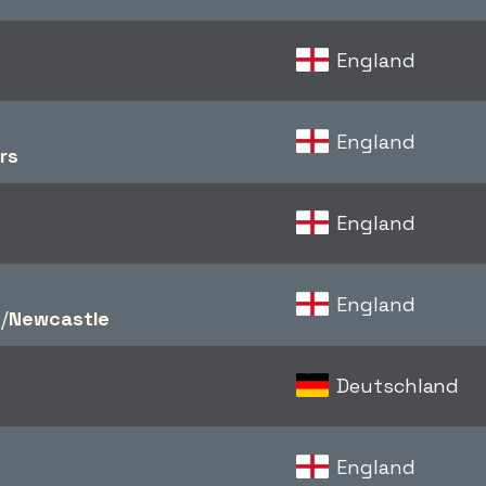
England
England
rs
England
England
d
/​
Newcastle
Deutschland
England