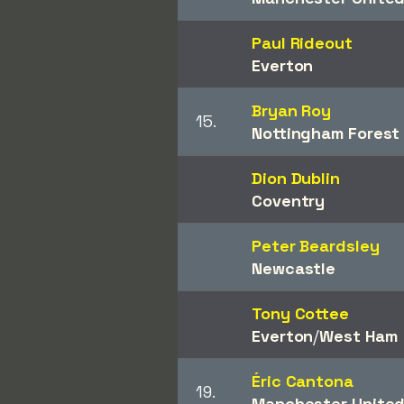
Paul Rideout
Everton
Bryan Roy
15.
Nottingham Forest
Dion Dublin
Coventry
Peter Beardsley
Newcastle
Tony Cottee
Everton
/​
West Ham
Éric Cantona
19.
Manchester Unite