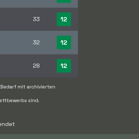
12
33
12
32
12
28
 Bedarf mit archivierten
Wettbewerbs sind.
 endet