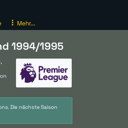
e
Mehr...
nd 1994/1995
e
,
son
ons. Die nächste Saison