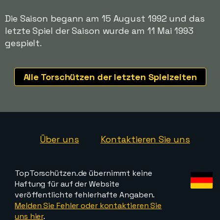
Die Saison begann am 15 August 1992 und das
letzte Spiel der Saison wurde am 11 Mai 1993
gespielt.
Alle Torschützen der letzten Spielzeiten
Über uns
Kontaktieren Sie uns
TopTorschützen.de übernimmt keine
Haftung für auf der Website
veröffentlichte fehlerhafte Angaben.
Melden Sie Fehler oder kontaktieren Sie
uns hier
.