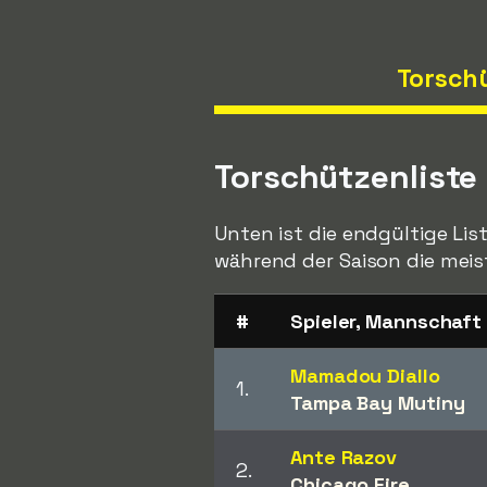
Torsch
Torschützenliste
Unten ist die endgültige Lis
während der Saison die meist
#
Spieler, Mannschaft
Mamadou Diallo
1.
Tampa Bay Mutiny
Ante Razov
2.
Chicago Fire