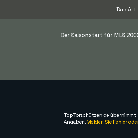
Das Alt
Der Saisonstart für MLS 200
TopTorschützen.de übernimmt ke
Angaben.
Melden Sie Fehler oder