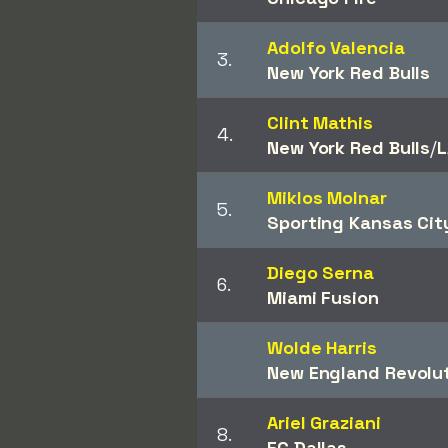
Adolfo Valencia
3.
New York Red Bulls
Clint Mathis
4.
New York Red Bulls
/​
L
Miklos Molnar
5.
Sporting Kansas Cit
Diego Serna
6.
Miami Fusion
Wolde Harris
New England Revolu
Ariel Graziani
8.
FC Dallas