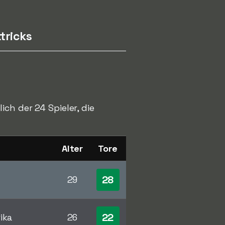
tricks
ch der 24 Spieler, die
Alter
Tore
28
29
22
ika
26