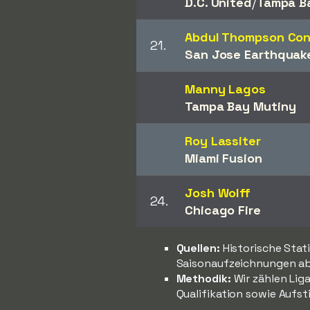
D.C. United
/​
Tampa B
Abdul Thompson Co
21.
San Jose Earthquak
Manny Lagos
Tampa Bay Mutiny
Roy Lassiter
Miami Fusion
Josh Wolff
24.
Chicago Fire
Quellen:
Historische Stat
Saisonaufzeichnungen ab
Methodik:
Wir zählen Liga
Qualifikation sowie Aufst