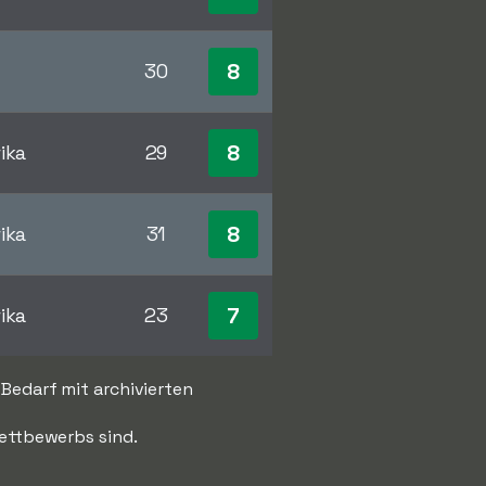
8
30
8
ika
29
8
ika
31
7
ika
23
 Bedarf mit archivierten
Wettbewerbs sind.