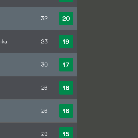
20
32
19
ika
23
17
30
16
26
16
26
15
29