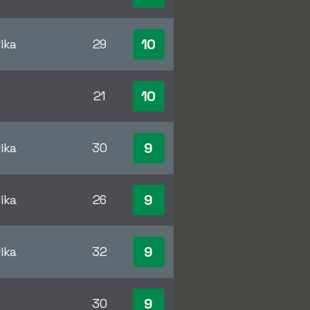
10
ika
29
10
21
9
ika
30
9
ika
26
9
ika
32
9
30