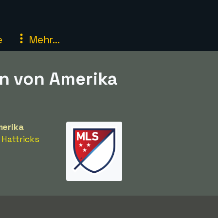
e
Mehr...
en von Amerika
merika
e Hattricks