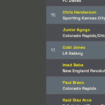
FC Dallas
Chris Henderson
15.
Sporting Kansas Cit
Junior Agogo
Colorado Rapids
/​
Chi
Cobi Jones
17.
LA Galaxy
Imad Baba
New England Revolu
Paul Bravo
Colorado Rapids
Raúl Díaz Arce