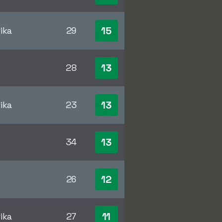
15
ika
29
13
28
13
ika
23
13
34
12
26
11
ika
27