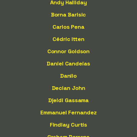
Andy Halliday
Borna Barisic
Carlos Pena
Cédric Itten
Connor Goldson
Daniel Candeias
Danilo
Declan John
Djeidi Gassama
Emmanuel Fernandez
Findlay Curtis
Graham Dorrans