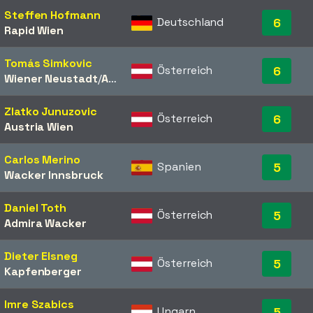
Steffen Hofmann
Deutschland
6
Rapid Wien
Tomás Simkovic
Österreich
6
Wiener Neustadt
/​
Austria Wien
Zlatko Junuzovic
Österreich
6
Austria Wien
Carlos Merino
Spanien
5
Wacker Innsbruck
Daniel Toth
Österreich
5
Admira Wacker
Dieter Elsneg
Österreich
5
Kapfenberger
Imre Szabics
Ungarn
5