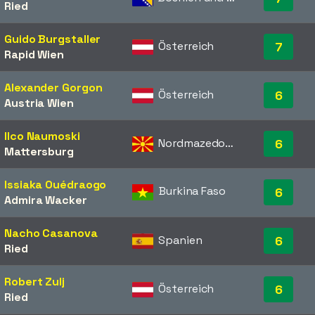
Ried
Guido Burgstaller
Österreich
7
Rapid Wien
Alexander Gorgon
Österreich
6
Austria Wien
Ilco Naumoski
Nordmazedonien
6
Mattersburg
Issiaka Ouédraogo
Burkina Faso
6
Admira Wacker
Nacho Casanova
Spanien
6
Ried
Robert Zulj
Österreich
6
Ried