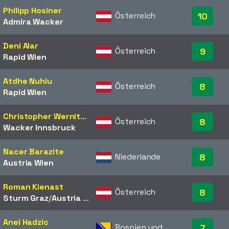
Philipp Hosiner
Österreich
10
Admira Wacker
Deni Alar
Österreich
9
Rapid Wien
Atdhe Nuhiu
Österreich
8
Rapid Wien
Christopher Wernitznig
Österreich
8
Wacker Innsbruck
Nacer Barazite
Niederlande
8
Austria Wien
Roman Kienast
Österreich
8
Sturm Graz
/​
Austria Wien
Anel Hadzic
Bosnien und Herzegowina
7