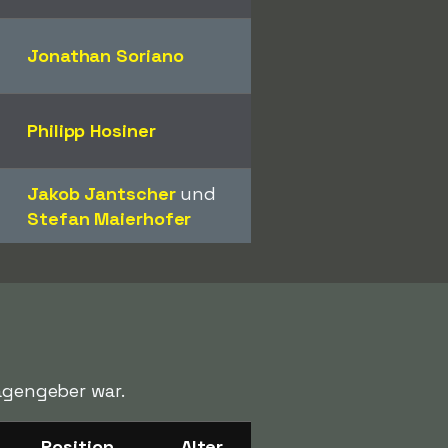
Jonathan Soriano
Philipp Hosiner
Jakob Jantscher
und
Stefan Maierhofer
lagengeber war.
Position
Alter