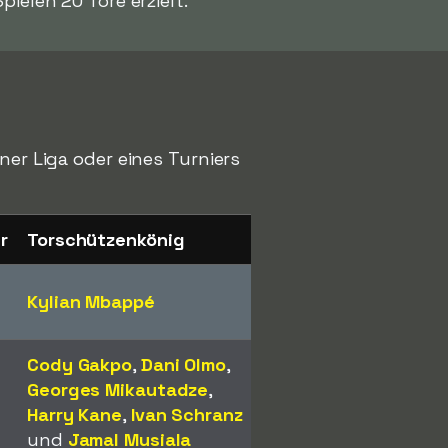
ielen 20 Tore erzielt.
ner Liga oder eines Turniers
r
Torschützenkönig
Kylian Mbappé
Cody Gakpo
,
Dani Olmo
,
Georges Mikautadze
,
Harry Kane
,
Ivan Schranz
und
Jamal Musiala