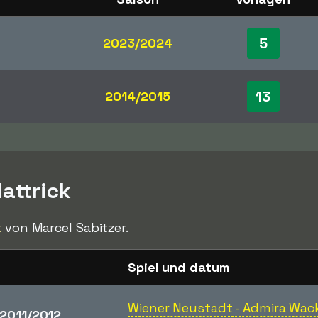
5
2023/2024
13
2014/2015
attrick
k
von Marcel Sabitzer.
Spiel und datum
Wiener Neustadt - Admira Wac
2011/2012