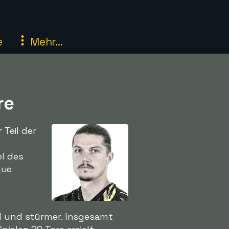
e
Mehr...
re
 Teil der
el des
gue
ld und stürmer. Insgesamt