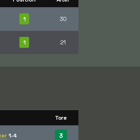
1
30
1
21
Tore
3
ker
1-4