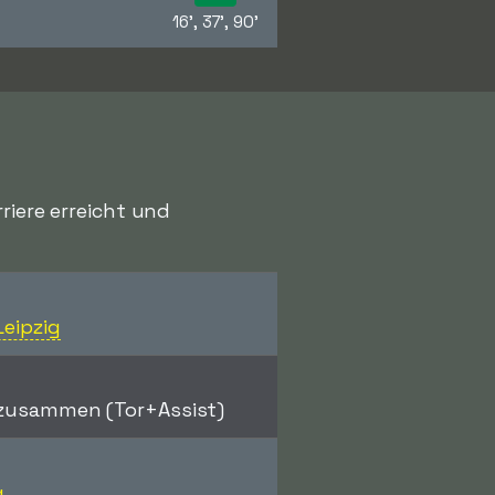
16', 37', 90'
riere erreicht und
Leipzig
zusammen (Tor+Assist)
g