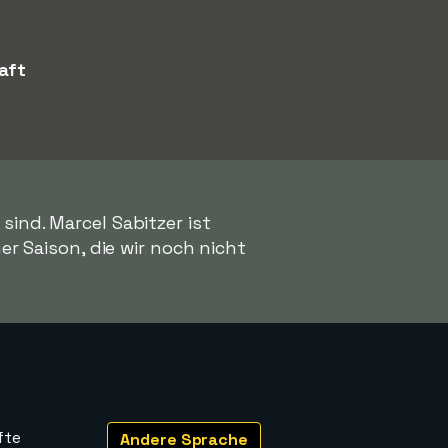
aft
ind. Marcel Sabitzer ist
ner Saison, die wir noch nicht
fte
Andere Sprache