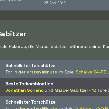
28 April 2012
Sabitzer
nale Rekorde, die Marcel Sabitzer während seiner Kar
Schnellster Torschütze
Tor in
der ersten Minute
im Spiel
Schalke 04-RB 
Beste Torkombination
Jonathan Soriano
und
Marcel Sabitzer
-
13 Tore
Schnellster Torschütze
Tor in
der ersten Minute
im Spiel
Salzburg-Grödi