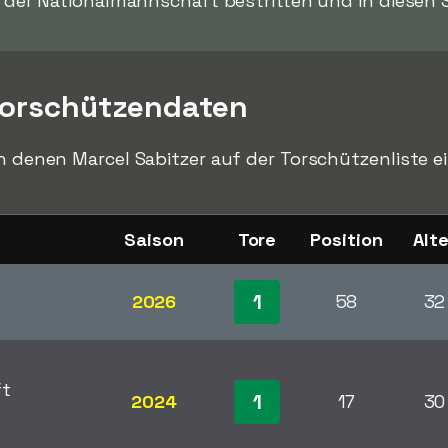
t der Nationalmannschaft bestritten und in diesen Sp
Torschützendaten
in denen Marcel Sabitzer auf der Torschützenliste ei
Saison
Tore
Position
Alte
1
2026
58
32
ft
1
2024
17
30