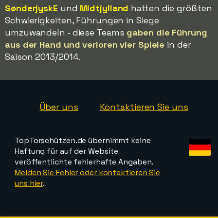
SønderjyskE
und
Midtjylland
hatten die größten
Schwierigkeiten, Führungen in Siege
umzuwandeln - diese Teams
gaben die Führung
aus der Hand und verloren vier Spiele
in der
Saison 2013/2014.
Über uns
Kontaktieren Sie uns
TopTorschützen.de übernimmt keine
Haftung für auf der Website
veröffentlichte fehlerhafte Angaben.
Melden Sie Fehler oder kontaktieren Sie
uns hier
.