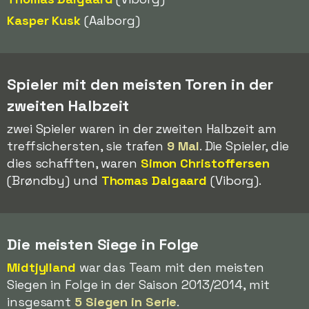
Kasper Kusk
(Aalborg)
Spieler mit den meisten Toren in der
zweiten Halbzeit
zwei Spieler waren in der zweiten Halbzeit am
treffsichersten, sie trafen
9 Mal
. Die Spieler, die
dies schafften, waren
Simon Christoffersen
(Brøndby) und
Thomas Dalgaard
(Viborg).
Die meisten Siege in Folge
Midtjylland
war das Team mit den meisten
Siegen in Folge in der Saison 2013/2014, mit
insgesamt
5 Siegen in Serie
.