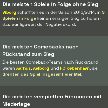
Die meisten Spiele in Folge ohne Sieg
Viborg
schafften es in der Saison 2013/2014, in
9
Spielen in Folge
keinen einzigen Sieg zu holen -
das war ligaweit der Negativrekord.
Die meisten Comebacks nach
Rückstand zum Sieg
Die besten Comeback-Teams nach Rückstand
waren
Aarhus
,
Aalborg
und
FC København
, sie
drehten das Spiel insgesamt vier Mal
.
Die meisten verspielten Führungen mit
Niederlage