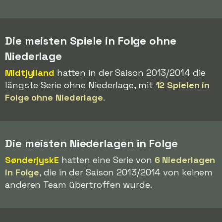
Die meisten Spiele in Folge ohne
Niederlage
Midtjylland
hatten in der Saison 2013/2014 die
längste Serie ohne Niederlage, mit
12 Spielen in
Folge ohne Niederlage
.
Die meisten Niederlagen in Folge
SønderjyskE
hatten eine Serie von
6 Niederlagen
in Folge
, die in der Saison 2013/2014 von keinem
anderen Team übertroffen wurde.