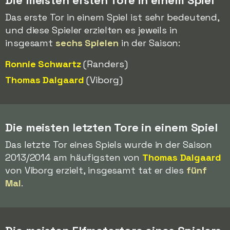
Die meisten ersten Tore in einem Spiel
Das erste Tor in einem Spiel ist sehr bedeutend,
und diese Spieler erzielten es jeweils in
insgesamt
sechs Spielen
in der Saison:
Ronnie Schwartz
(Randers)
Thomas Dalgaard
(Viborg)
Die meisten letzten Tore in einem Spiel
Das letzte Tor eines Spiels wurde in der Saison
2013/2014 am häufigsten von
Thomas Dalgaard
von Viborg erzielt, insgesamt tat er dies
fünf
Mal
.