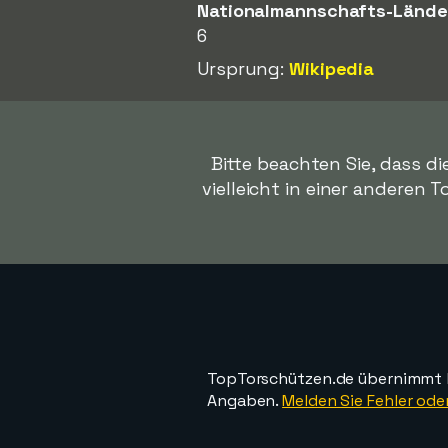
Nationalmannschafts-Lände
6
Ursprung:
Wikipedia
Bitte beachten Sie, dass d
vielleicht in einer anderen T
TopTorschützen.de übernimmt ke
Angaben.
Melden Sie Fehler oder