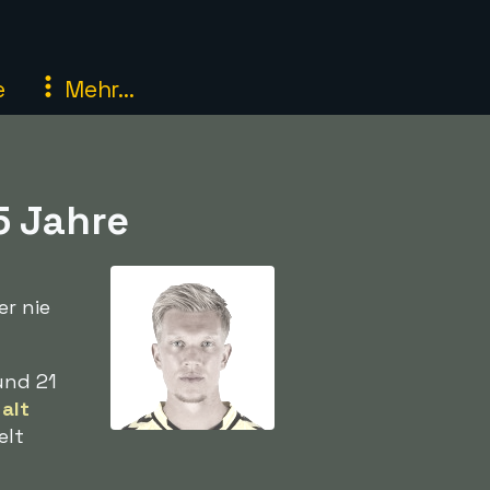
e
Mehr...
5 Jahre
er nie
 und 21
 alt
elt