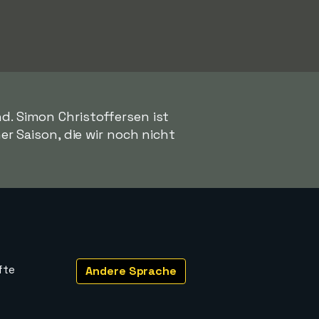
d. Simon Christoffersen ist
ner Saison, die wir noch nicht
fte
Andere Sprache