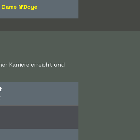
Dame N'Doye
er Karriere erreicht und
t
t