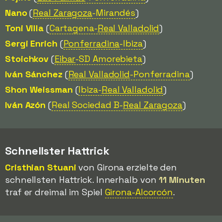
Nano
(
Real Zaragoza
-Mirandés
)
Toni Villa
(
Cartagena-
Real Valladolid
)
Sergi Enrich
(
Ponferradina
-Ibiza
)
Stoichkov
(
Eibar
-SD Amorebieta
)
Iván Sánchez
(
Real Valladolid
-Ponferradina
)
Shon Weissman
(
Ibiza-
Real Valladolid
)
Iván Azón
(
Real Sociedad B-
Real Zaragoza
)
Schnellster Hattrick
Cristhian Stuani
von Girona erzielte den
schnellsten Hattrick. Innerhalb von
11 Minuten
traf er dreimal im Spiel
Girona-Alcorcón
.