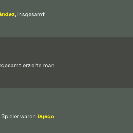
nández
, insgesamt
nsgesamt erzielte man
e Spieler waren
Dyego