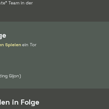
ste" Team in der
ge
en Spielen
ein Tor
ing Gijon)
len in Folge