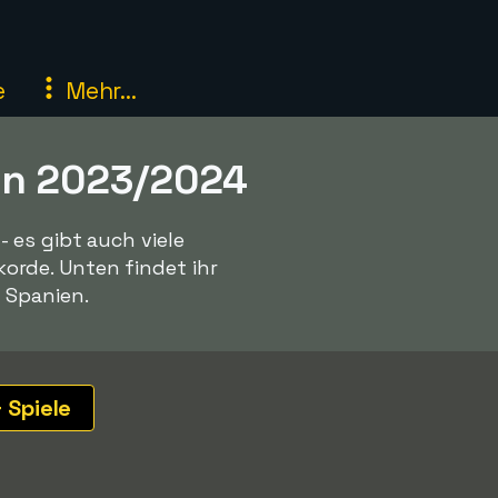
e
Mehr...
son 2023/2024
 es gibt auch viele
rde. Unten findet ihr
 Spanien.
 Spiele