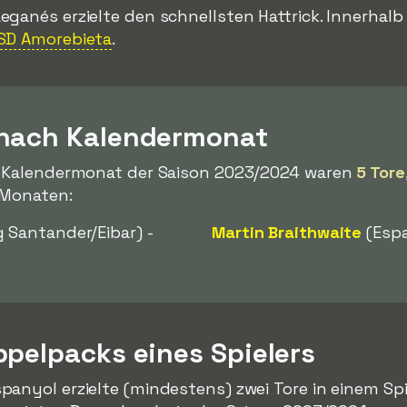
eganés erzielte den schnellsten Hattrick. Innerhal
SD Amorebieta
.
 nach Kalendermonat
m Kalendermonat der Saison 2023/2024 waren
5 Tore
n Monaten:
 Santander/Eibar) -
Martin Braithwaite
(Espa
ppelpacks eines Spielers
panyol erzielte (mindestens) zwei Tore in einem Sp