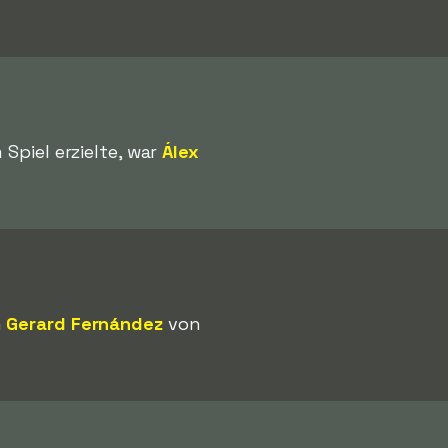
Spiel erzielte, war
Álex
n
Gerard Fernández
von