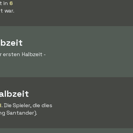
t in
6
t war.
lbzeit
 ersten Halbzeit -
albzeit
l
. Die Spieler, die dies
ng Santander).