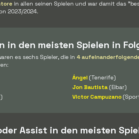
ntore
in allen seinen Spielen und war damit das "be
son 2023/2024.
en in den meisten Spielen in Fol
aren es sechs Spieler, die in
4 aufeinanderfolgend
ren:
Ángel
(Tenerife)
Jon Bautista
(Eibar)
B)
Victor Campuzano
(Sport
 oder Assist in den meisten Spie