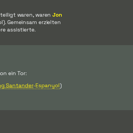
eteiligt waren, waren
Jon
ol). Gemeinsam erzielten
e assistierte.
on ein Tor:
ng Santander
-Espanyol
)