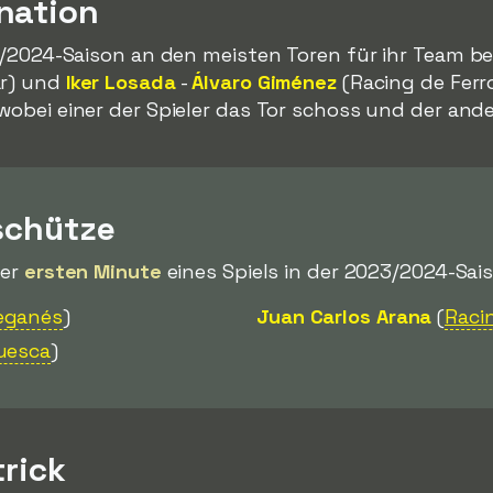
nation
023/2024-Saison an den meisten Toren für ihr Team b
ar) und
Iker Losada
-
Álvaro Giménez
(Racing de Ferr
wobei einer der Spieler das Tor schoss und der ander
schütze
der
ersten Minute
eines Spiels in der 2023/2024-Sais
eganés
)
Juan Carlos Arana
(
Raci
uesca
)
trick