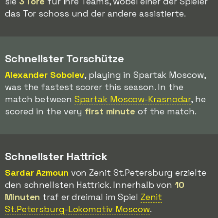
sie
3 Tore
für ihre Teams, wobei einer der Spieler
das Tor schoss und der andere assistierte.
Schnellster Torschütze
Alexander Sobolev
, playing in Spartak Moscow,
was the fastest scorer this season. In the
match between
Spartak Moscow-Krasnodar
, he
scored in the very
first minute
of the match.
Schnellster Hattrick
Sardar Azmoun
von Zenit St.Petersburg erzielte
den schnellsten Hattrick. Innerhalb von
10
Minuten
traf er dreimal im Spiel
Zenit
St.Petersburg-Lokomotiv Moscow
.