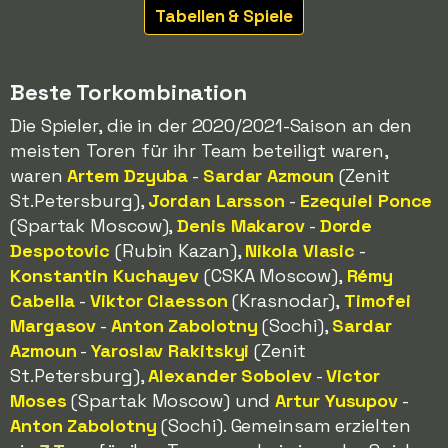
Tabellen & Spiele
Beste Torkombination
Die Spieler, die in der 2020/2021-Saison an den
meisten Toren für ihr Team beteiligt waren,
waren
Artem Dzyuba
-
Sardar Azmoun
(Zenit
St.Petersburg),
Jordan Larsson
-
Ezequiel Ponce
(Spartak Moscow),
Denis Makarov
-
Dorde
Despotovic
(Rubin Kazan),
Nikola Vlasic
-
Konstantin Kuchayev
(CSKA Moscow),
Rémy
Cabella
-
Viktor Claesson
(Krasnodar),
Timofei
Margasov
-
Anton Zabolotny
(Sochi),
Sardar
Azmoun
-
Yaroslav Rakitskyi
(Zenit
St.Petersburg),
Alexander Sobolev
-
Victor
Moses
(Spartak Moscow) und
Artur Yusupov
-
Anton Zabolotny
(Sochi). Gemeinsam erzielten