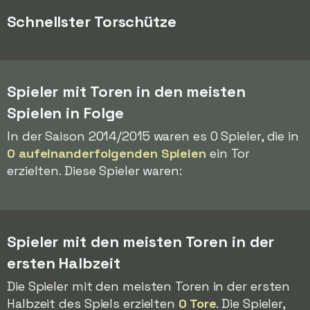
Schnellster Torschütze
Spieler mit Toren in den meisten
Spielen in Folge
In der Saison 2014/2015 waren es 0 Spieler, die in
0 aufeinanderfolgenden Spielen
ein Tor
erzielten. Diese Spieler waren:
Spieler mit den meisten Toren in der
ersten Halbzeit
Die Spieler mit den meisten Toren in der ersten
Halbzeit des Spiels erzielten
0 Tore
. Die Spieler,