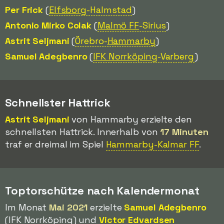
Per Frick
(
Elfsborg
-Halmstad
)
Antonio Mirko Colak
(
Malmö FF
-Sirius
)
Astrit Seljmani
(
Örebro-
Hammarby
)
Samuel Adegbenro
(
IFK Norrköping
-Varberg
)
Schnellster Hattrick
Astrit Seljmani
von Hammarby erzielte den
schnellsten Hattrick. Innerhalb von
17 Minuten
traf er dreimal im Spiel
Hammarby-Kalmar FF
.
Toptorschütze nach Kalendermonat
Im Monat
Mai 2021
erzielte
Samuel Adegbenro
(IFK Norrköping) und
Victor Edvardsen