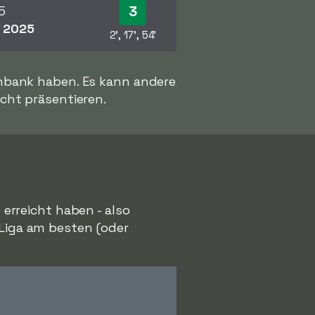
3
5
2025
2', 17', 54'
enbank haben. Es kann andere
icht präsentieren.
 erreicht haben - also
 Liga am besten (oder