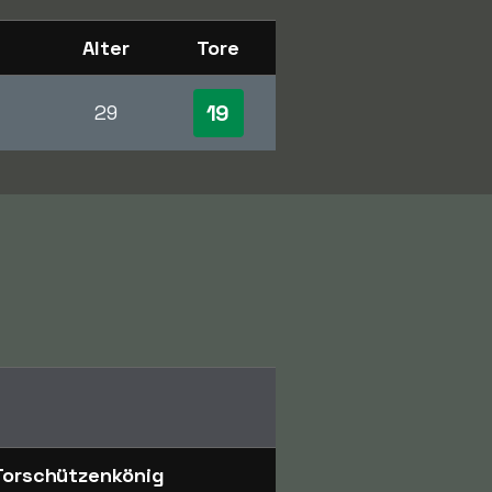
Alter
Tore
19
29
Torschützenkönig