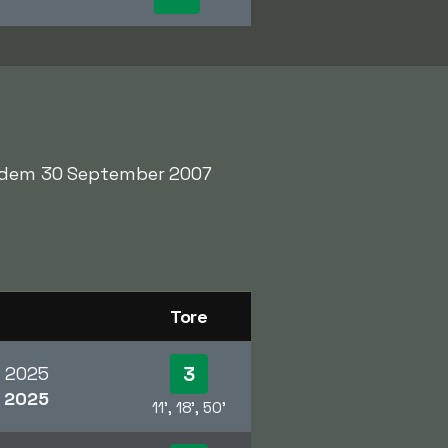
en dem 30 September 2007
Tore
3
 2025
2025
11', 18', 50'