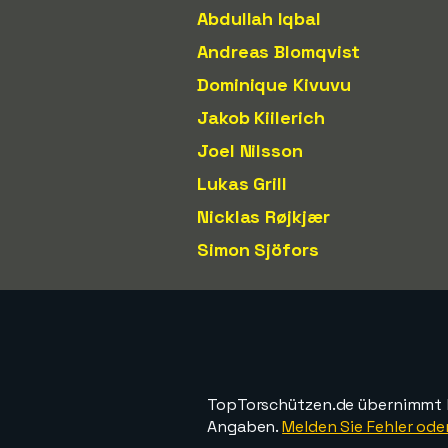
Abdullah Iqbal
Andreas Blomqvist
Dominique Kivuvu
Jakob Kiilerich
Joel Nilsson
Lukas Grill
Nicklas Røjkjær
Simon Sjöfors
TopTorschützen.de übernimmt ke
Angaben.
Melden Sie Fehler oder