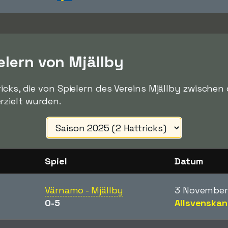
elern von Mjällby
ricks, die von Spielern des Vereins Mjällby zwisch
zielt wurden.
Spiel
Datum
Värnamo - Mjällby
3 November
0-5
Allsvenskan