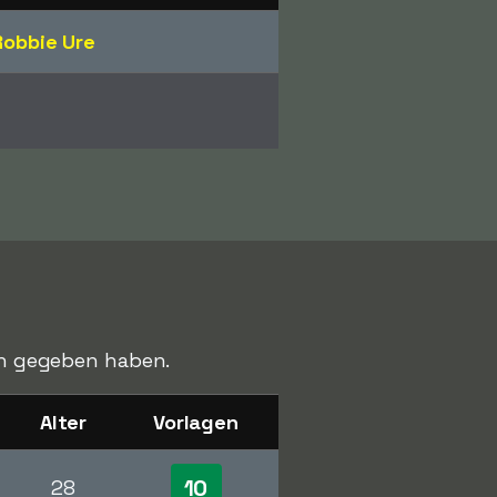
Robbie Ure
gen gegeben haben.
Alter
Vorlagen
10
28