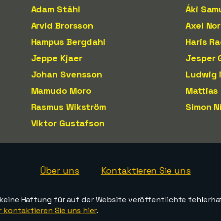
Adam Ståhl
Áki Sam
Arvid Brorsson
Axel No
Hampus Bergdahl
Haris R
Jeppe Kjaer
Jesper 
Johan Svensson
Ludwig 
Mamudo Moro
Mattias
Rasmus Wikström
Simon N
Viktor Gustafson
Über uns
Kontaktieren Sie uns
ine Haftung für auf der Website veröffentlichte fehlerha
 kontaktieren Sie uns hier
.