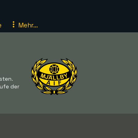
e
Mehr...
sten.
ufe der