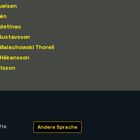
uelsen
rén
adetinac
Gustavsson
Malachowski Thorell
 Håkansson
ilsson
fte
Andere Sprache