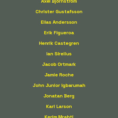
Axel Björnström
Christer Gustafsson
Elias Andersson
Erik Figueroa
Henrik Castegren
Ian Sirelius
Jacob Ortmark
Jamie Roche
John Junior Igbarumah
Jonatan Berg
Karl Larson
Kerim Mrabti